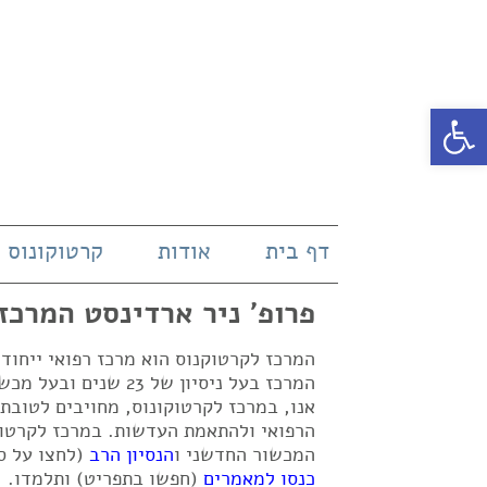
פתח סרגל נגישות
דף בית
אודות
קרטוקונוס
פרופ' ניר ארדינסט המרכז
המרכז לקרטוקנוס הוא מרכז רפואי ייחו
אנו, במרכז לקרטוקונוס, מחויבים לטובת
הרפואי ולהתאמת העדשות. במרכז לקרטוק
המכשור החדשני ו
הנסיון הרב
(לחצו על ס
כנסו למאמרים
(חפשו בתפריט) ותלמדו.