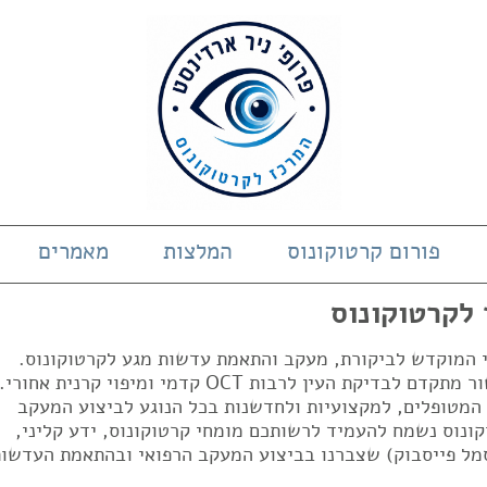
פורום קרטוקונוס
המלצות
מאמרים
 לקרטוקונוס
די המוקדש לביקורת, מעקב והתאמת עדשות מגע לקרטוקונוס.
המרכז בעל ניסיון של 23 שנים ובעל מכשור מתקדם לבדיקת העין לרבות OCT קדמי ומיפוי קרנית אחורי.
 המטופלים, למקצועיות ולחדשנות בכל הנוגע לביצוע המעקב
ונוס נשמח להעמיד לרשותכם מומחי קרטוקונוס, ידע קליני,
מל פייסבוק) שצברנו בביצוע המעקב הרפואי ובהתאמת העדשות