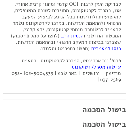
לבדיקת העין לרבות OCT קדמי ומיפוי קרנית אחורי.
אנו, במרכז לקרטוקונוס, מחויבים לטובת המטופלים,
למקצועיות ולחדשנות בכל הנוגע לביצוע המעקב
הרפואי ולהתאמת העדשות. במרכז לקרטוקונוס נשמח
להעמיד לרשותכם מומחי קרטוקונוס, ידע קליני,
המכשור החדשני ו
הנסיון הרב
(לחצו על סמל פייסבוק)
שצברנו בביצוע המעקב הרפואי ובהתאמת העדשות.
כנסו למאמרים
(חפשו בתפריט) ותלמדו.
פרופ' ניר ארדינסט, המרכז לקרטוקונוס -התאמת
עדשות מגע לקרטוקונוס
מודיעין | ירושלים | באר שבע | 02-5004333| 052-
637-2569 |
ביטול הסכמה
ביטול הסכמה