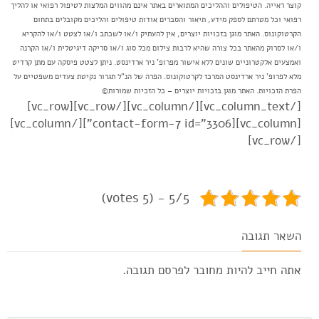
קוצר ראייה. הטיפולים וההליכים המתוארים באתר אינם מהווים המלצות לטיפול רפואי או להליך
רפואי וכל מטרתם לספק מידע, תיאור והסברים אודות טיפולים והליכים מקובלים בתחום
הקרטוקונוס. האתר מוגן בזכויות יוצרים, אין להעתיק ו/או לשכתב ו/או לצטט ו/או להקריא
ו/או לסרוק מהאתר בכל צורה שהיא לרבות צילום מכל סוג ו/או סריקה דיגיטלית ו/או הקרנה
ואמצעים אלקטרוניים שונים ללא אישור מפרופ' ניר ארדינסט. ניתן לצטט פיסקה עם מתן קרדיט
מלא לפרופ' ניר ארדינסט המרכז לקרטוקונוס. הפרה של הנ"ל תגרור נקיטת צעדים משפטיים על
הפרת הזכויות. האתר מוגן בזכויות יוצרים – כל הזכיות שמורות©
[/vc_column_text][/vc_column][/vc_row][vc_row]
[vc_column][contact-form-7 id="3306"][/vc_column]
[/vc_row]
5/5 - (5 votes)
השאר תגובה
אתה חייב להיות
מחובר
לפרסם תגובה.