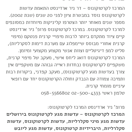
המרכז לקרטוקונוס – דר ניר ארדינסט התאמת עדשות
לקרטוקונוס נוסד במבשרת ציון לפני 20 שנים (שנת 2002).
מספר שנים מאוחר יותר הצטרפו קליניקות מיוחדות כמסונפים
למרכז לקרטוקונוס. במרכז לקרטוקונוס פרופ' ניר ארדינסט
קיים ציוד מתקדם ביותר לרבות מיפויי קרנית פנטקם (מיפוי
קרנית אחורי מבוסס שיימפלוג עם מערכת דימות לסקרליות),
סליט למפ דיגיטליים וצוות אנשי מקצוע מקצועי ומיומן.
המרכז לקרטוקונוס דואג ליחס אישי, מעקב של מיפוי קרנית,
משקפיים לקרטוקונוס (בחדות ראייה גבוהה עם משקפיים אין
צורך בעדשות מגע לקרטוקונוס), מעקב קפדני, ביקורות רבות
ותמיכה צמודה עם הנבדק וחולה הקרטוקונוס יחד עם רופאי
עיניים מומחי קרנית.
טלפון ראשי 02-500-4333 058-5566802
פרופ' ניר ארדינסט המרכז לקרטוקונוס:
המרכז לקרטוקונוס – עדשות מגע לקרטוקונוס בירושלים
עדשות מגע מיני סקלרליות, עדשות לקרטוקונוס, עדשות
סקלרליות, היברידיות קרטוקונוס, עדשות מגע ליובש