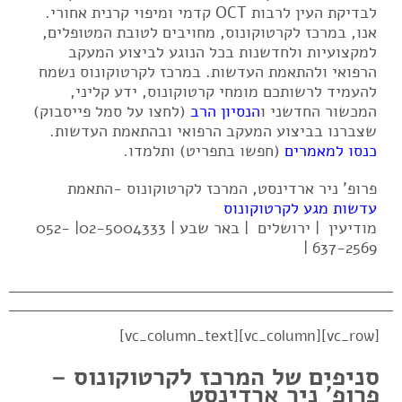
לבדיקת העין לרבות OCT קדמי ומיפוי קרנית אחורי.
אנו, במרכז לקרטוקונוס, מחויבים לטובת המטופלים,
למקצועיות ולחדשנות בכל הנוגע לביצוע המעקב
הרפואי ולהתאמת העדשות. במרכז לקרטוקונוס נשמח
להעמיד לרשותכם מומחי קרטוקונוס, ידע קליני,
המכשור החדשני ו
הנסיון הרב
(לחצו על סמל פייסבוק)
שצברנו בביצוע המעקב הרפואי ובהתאמת העדשות.
כנסו למאמרים
(חפשו בתפריט) ותלמדו.
פרופ' ניר ארדינסט, המרכז לקרטוקונוס -התאמת
עדשות מגע לקרטוקונוס
מודיעין | ירושלים | באר שבע | 02-5004333| 052-
637-2569 |
[vc_row][vc_column][vc_column_text]
סניפים של המרכז לקרטוקונוס –
פרופ' ניר ארדינסט