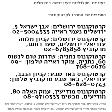
בעיניים-סקלרליות לעין יבשה
בירושלים.
הסניפים של המרכז לקרטוקונוס:
קרטוקונוס ירושלים: אבן ישראל 5,
ירושלים נעמי ראייה 02-5004333
קרטוקונוס ירושלים: קניון מלחה
עזריאלי ירושלים, שער רותם,
מרקוביץ 02-6785858
קרטוקונוס נתניה: שדרות טום לנטוס
60, נתניה, צוקר ראייה טלפון: 09-
768-0676
קרטוקונוס באר שבע: קניון הנגב,
עזריאלי, באר שבע מרקוביץ טלפון:
08-628-0743
קרטוקונוס מודיעין, עמק האלה 80,
מודיעים, מבטים 08-9710333
המידע באתר אינו אמור להחליף ביקור או ייעוץ אצל איש המקצוע או הרופא, ייעוץ רופאי כרוך
בביקור פורמלי והליך בדיקה אצל איש המקצוע . המידע נועד לשפר את ההבנה והידע בתחום