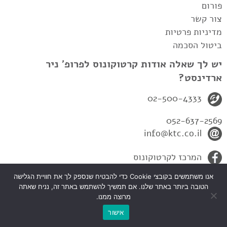
פורום
צור קשר
מדיניות פרטיות
ביטול הסכמה
יש לך שאלה אודות קרטוקונוס לפרופ' ניר
ארדינסט?
02-500-4333
052-637-2569
info@ktc.co.il
המרכז לקרטוקונוס
אנו משתמשים בקובצי Cookie כדי להבטיח שנספק לך את חוויית הגלישה
הטובה ביותר באתר שלנו. אם תמשיך להשתמש באתר זה, נניח שאתה
מרוצה ממנו.
כל הזכיות שמורות לפרופ' ניר ארדינסט-המרכז לקרטקונוס 2010© |
אישור
עיצוב ובניית אתרים
Atar2b