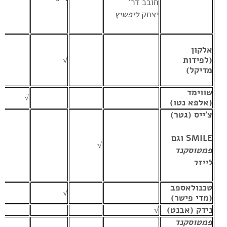
חובב דר'
יצחק
ליפשיץ
אלקון
(לפידות
√
מדיקל)
שווימד
√
(אלפא נטו)
צ'ייס (גטר)
SMILE
וגם
√
פמטוסקנד
לייזר
טכנולאספב
√
(מדי פישר)
נידק (אבנט)
√
פמטוסקנד