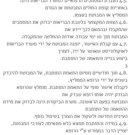
.4.5 העברת המסמכים הרפואיים למשרד הבריאות הינה
באחריות קופת החולים המבטחת או הגורם
הממליץ או המבוטח בעצמו.
.4.6 הצוות המקצועי בלשכת הבריאות יבדוק את המסמכים
שהתקבלו ובהתאם לכך יידע את
המבוטח תוך 10 ימי עבודה אודות ההחלטה שהתקבלה.
.4.7 עם קבלת האישור, יופנה המבוטח על ידי משרד הבריאות
לאוקולוריסט שאושר על ידו, לצורך
ביצוע בנייה והתאמה של התותבת.
3
.4.8 תוך חודשיים מסיום התאמת התותבת, על המבוטח להיבדק
בשנית על ידי הרופא הממליץ,
לקבלת אישור סופי על התאמת התותבת. מומלץ שהרופא
הבודק יהיה אותו רופא שבדק את
המבוטח בפעם הראשונה. מטרת הביקורת הינה לבדוק את מידת
ההתאמה של התותבת
העינית החדשה ולשקול את הצורך בטיפול נוסף.
.4.9 במידה והתותבת תמצא כלא מתאימה לצורכי המבוטח,
יצויין הדבר במפורש ע"י הרופא