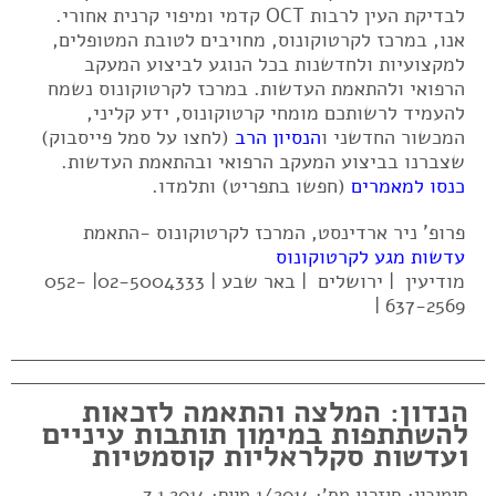
לבדיקת העין לרבות OCT קדמי ומיפוי קרנית אחורי.
אנו, במרכז לקרטוקונוס, מחויבים לטובת המטופלים,
למקצועיות ולחדשנות בכל הנוגע לביצוע המעקב
הרפואי ולהתאמת העדשות. במרכז לקרטוקונוס נשמח
להעמיד לרשותכם מומחי קרטוקונוס, ידע קליני,
המכשור החדשני ו
הנסיון הרב
(לחצו על סמל פייסבוק)
שצברנו בביצוע המעקב הרפואי ובהתאמת העדשות.
כנסו למאמרים
(חפשו בתפריט) ותלמדו.
פרופ' ניר ארדינסט, המרכז לקרטוקונוס -התאמת
עדשות מגע לקרטוקונוס
מודיעין | ירושלים | באר שבע | 02-5004333| 052-
637-2569 |
הנדון: המלצה והתאמה לזכאות
להשתתפות במימון תותבות עיניים
ועדשות סקלראליות קוסמטיות
סימוכין: חוזרנו מס': 1/2014 מיום: 7.1.2014