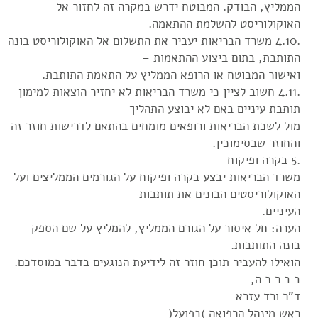
הממליץ, הבודק. המבוטח ידרש במקרה זה לחזור אל
האוקולוריסט להשלמת ההתאמה.
.4.10 משרד הבריאות יעביר את התשלום אל האוקולוריסט בונה
התותבת, בתום ביצוע ההתאמות –
ואישור המבוטח או הרופא הממליץ על התאמת התותבת.
.4.11 חשוב לציין כי משרד הבריאות לא יחזיר הוצאות למימון
תותבת עיניים באם לא יבוצע התהליך
מול לשכת הבריאות ורופאים מומחים בהתאם לדרישות חוזר זה
והחוזר שבסימוכין.
.5 בקרה ופיקוח
משרד הבריאות יבצע בקרה ופיקוח על הגורמים הממליצים ועל
האוקולוריסטים הבונים את תותבות
העיניים.
הערה: חל איסור על הגורם הממליץ, להמליץ על שם הספק
בונה התותבות.
הואילו להעביר תוכן חוזר זה לידיעת הנוגעים בדבר במוסדכם.
ב ב ר כ ה,
ד"ר ורד עזרא
ראש מינהל הרפואה )בפועל(