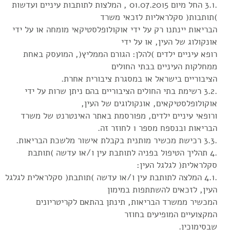
.3.1 החל מיום 01.07.2015 , המלצות לתותבות עיניים ועדשות
)תותבות( סקלראליות לזכאי משרד
הבריאות יינתנו רק על ידי אוקולופלסטיקאי מומחה או על ידי
אונקולוג של העין, או על ידי
רופא עיניים ילדים )להלן: הגורם הממליץ(, המועסק באחת
ממחלקות העיניים בבתי החולים
הציבוריים בישראל או במסגרת ציבורית אחרת.
.3.2 רשימת בתי החולים הציבוריים בהם ניתן שרות על ידי
אוקולופלסטיקאים, אונקולוגים של העין,
ורופאי עיניים ילדים, מפורסמת באתר האינטרנט של משרד
הבריאות ובנספח מספר 1 לחוזר זה.
.3.3 רכישת מכשיר מותנית בקבלת אישור מלשכת הבריאות.
.4 תהליך הטיפול בפניה לתותבת עין ו/או עדשה )תותבת
סקלראלית( לגלגל העין:
.4.1 המלצה לתותבת עין ו/או עדשה )תותבת( סקלראלית לגלגל
העין, לזכאים להשתתפות במימון
המכשיר ממשרד הבריאות, תינתן בהתאם לקריטריונים
המקצועיים המופיעים בחוזר
שבסימוכין.