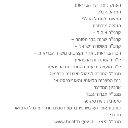
העתק : סגן שר הבריאות
המנהל הכללי
המשנה למנהל הכללי
הנהלה מורחבת
קרפ"ר צ.ה.ל –
קרפ"ר שרות בתי הסוהר –
קרפ"ר משטרת ישראל –
רכז הבריאות, אגף תקציבים משרד הבריאות –
יו"ר ההסתדרות הרפואית
יו"ר מועצה מדעית ההסתדרות הרפואית –
מנכ"ל החברה לניהול סיכונים ברפואה
בית הספרים הלאומי והאוניברסיטאי
ארכיון המדינה
מנכ"ל חברת ענבל
סימוכין : 39370315
כתובת אתר האינטרנט בו מפורסמים חוזרי מינהל הרפואה
וחוזרי
מנכ"ל היא: – www.health.gov.il