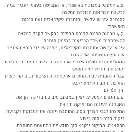
.4.2 המטפל במבוטח באשפוז, או המבוטח בעצמו יעביר פניה
ללשכת הבריאות הכוללת המלצה
לתותבת עין או עדשה )תותבת( סקלראלית ואת סיכום
האישפוז.
.4.3 מבוטח הפונה לקופת החולים בבקשה לקבל המלצה
להשתתפות משרד הבריאות במימון תותבת
עין או עדשה )תותבת( סקלראלית, יופנה על ידי רופא העיניים
או רופא המשפחה אל הגורם
הממליץ בבית חולים ציבורי או במסגרת ציבורית אחרת. הביקור
יקבע תוך חודש ימים ממועד
קבלת ההפניה לבית החולים או למסגרת הציבורית. ביקור לצורך
החלפת תותבת קיימת יקבע
תוך 60 יום.
.4.4 הגורם הממליץ, יציין במכתב סיכום הבדיקה, הן את
האבחנה העינית המדוייקת והן את
המלצתו לגבי הצורך בסוג התותבת ויפנה את המבוטח לקביעת
ביקור חוזר בתום ביצוע
ההתאמה. הביקור ייקבע תוך חודשיים מהתאמת התותבת.