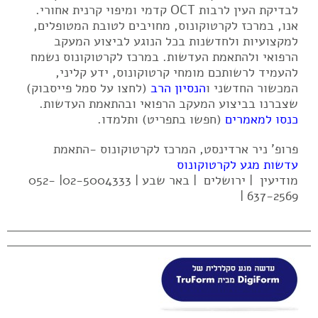
לבדיקת העין לרבות OCT קדמי ומיפוי קרנית אחורי.
אנו, במרכז לקרטוקונוס, מחויבים לטובת המטופלים,
למקצועיות ולחדשנות בכל הנוגע לביצוע המעקב
הרפואי ולהתאמת העדשות. במרכז לקרטוקונוס נשמח
להעמיד לרשותכם מומחי קרטוקונוס, ידע קליני,
המכשור החדשני ו
הנסיון הרב
(לחצו על סמל פייסבוק)
שצברנו בביצוע המעקב הרפואי ובהתאמת העדשות.
כנסו למאמרים
(חפשו בתפריט) ותלמדו.
פרופ' ניר ארדינסט, המרכז לקרטוקונוס -התאמת
עדשות מגע לקרטוקונוס
מודיעין | ירושלים | באר שבע | 02-5004333| 052-
637-2569 |