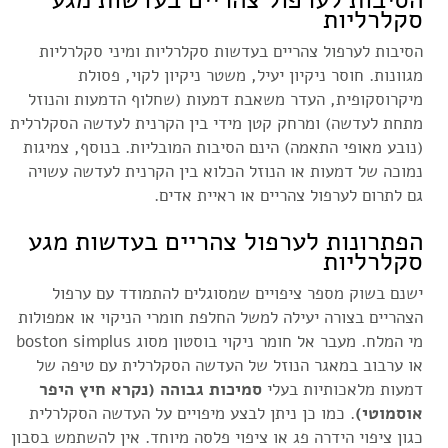
סקלרליות
הסיבות לערפול צהריים בעדשות סקלרליות ומיני סקלרליות
מגוונות. חוסר ניקיון יעיל, משטר ניקיון לקוי,
פסולת
מיקרוסקופית, העדר משאבת דמעות (שחלוף הדמעות והנוזל
מתחת לעדשה) ומרחק קטן מידי בין הקרנית לעדשה הסקלרלית
(נובע מאופי התאמה) הינם הסיבות המובליות. בנוסף,
צמיגות
נמוכה של דמעות או הנוזל הכלוא בין הקרנית לעדשה עשויה
גם לתרום לערפול צהריים או ראיית אדים.
הפתרונות לערפול צהריים בעדשות מגע
סקלרליות
ישנם בשוק מספר ציפויים שמסוגלים להתמודד עם ערפול
הצהריים בצורה יעילה למשל החלפת חומרי הניקוי או אמפולות
מי המלח. מעבר אל חומר ניקוי בוסטון מסוג boston simplus
או ערבוב במאגר הנוזל של העדשה הסקלרלית עם טיפה של
דמעות מלאכותיות בעלי
סמיכות גבוהה (נקרא חיץ היפר
אוסמוטי)
. כמו כן ניתן לבצע מיפויים על העדשה הסקלרלית
כגון ציפוי הידרה פג או ציפוי פלסה מיוחד. אין להשתמש בסבון