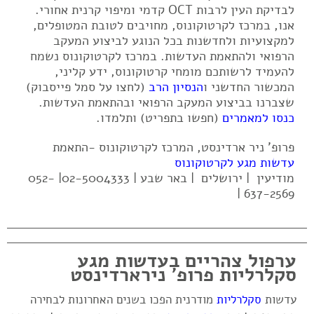
לבדיקת העין לרבות OCT קדמי ומיפוי קרנית אחורי.
אנו, במרכז לקרטוקונוס, מחויבים לטובת המטופלים,
למקצועיות ולחדשנות בכל הנוגע לביצוע המעקב
הרפואי ולהתאמת העדשות. במרכז לקרטוקונוס נשמח
להעמיד לרשותכם מומחי קרטוקונוס, ידע קליני,
המכשור החדשני ו
הנסיון הרב
(לחצו על סמל פייסבוק)
שצברנו בביצוע המעקב הרפואי ובהתאמת העדשות.
כנסו למאמרים
(חפשו בתפריט) ותלמדו.
פרופ' ניר ארדינסט, המרכז לקרטוקונוס -התאמת
עדשות מגע לקרטוקונוס
מודיעין | ירושלים | באר שבע | 02-5004333| 052-
637-2569 |
ערפול צהריים בעדשות מגע
סקלרליות פרופ' נירארדינסט
עדשות
סקלרליות
מודרנית הפכו בשנים האחרונות לבחירה