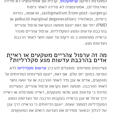
המועדפת לתיקון
קרטוקונוס
, קרנית עם אסטיגמציה לא סדירה
(אירגולרית), אסטיגמציה לא סדירה לאחר ניתוח
(astigmatism from post-surgery), טראומה, כוויות
כימיות, ופאלוסיד (pellucid marginal degeneration או
PMD) יחד עם זאת ישנם תופעה הנקראת ערפול צהריים
בהרכבת עדשות המגע הסקלרליות. ערפול צהריים מוגדר
כראייה מטושטש כ 10 דקות עד שעה וחצי לאחר הרכבת
העדשות מגע.
מה זה ערפול צהריים משקעים או ראיית
אדים בהרכבת עדשות מגע סקלרליות?
פציינטים מסוימים מסוגלים להרכיב
עדשות סקלרליות
ללא
הפרעה במשך יום שלם. אם זאת, ישנם פציינטים המדווחים על
משקעים, אדים או ענן מיד לאחר ההרכבה או עד שעה וחצי
לאחר ההרכבה. תופעה זאת נקראת ערפול צהריים. הפציינט
מדווח כי עדשות מגע מלאי משקעים, ראייה מעורפלת או ראייה
דרך ערפל או ענן בראייה בעקבות הרכבה של העדשות המגע
הסקלרליות למספר שעות. ישנם הדיווחים כי הראייה דרך ענן
של לכלוך וכאשר מסירים את העדשה רואים את המשקעים