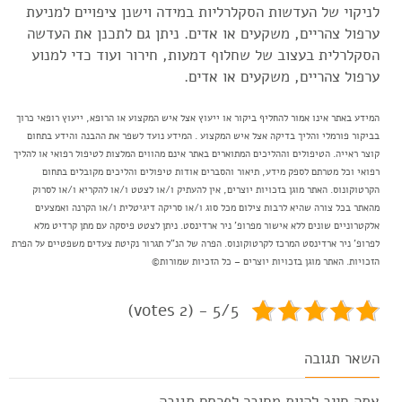
לניקוי של העדשות הסקלרליות במידה וישנן ציפויים למניעת
ערפול צהריים, משקעים או אדים. ניתן גם לתכנן את העדשה
הסקלרלית בעצוב של שחלוף דמעות, חירור ועוד כדי למנוע
ערפול צהריים, משקעים או אדים.
המידע באתר אינו אמור להחליף ביקור או ייעוץ אצל איש המקצוע או הרופא, ייעוץ רופאי כרוך
בביקור פורמלי והליך בדיקה אצל איש המקצוע . המידע נועד לשפר את ההבנה והידע בתחום
קוצר ראייה. הטיפולים וההליכים המתוארים באתר אינם מהווים המלצות לטיפול רפואי או להליך
רפואי וכל מטרתם לספק מידע, תיאור והסברים אודות טיפולים והליכים מקובלים בתחום
הקרטוקונוס. האתר מוגן בזכויות יוצרים, אין להעתיק ו/או לצטט ו/או להקריא ו/או לסרוק
מהאתר בכל צורה שהיא לרבות צילום מכל סוג ו/או סריקה דיגיטלית ו/או הקרנה ואמצעים
אלקטרוניים שונים ללא אישור מפרופ' ניר ארדינסט. ניתן לצטט פיסקה עם מתן קרדיט מלא
לפרופ' ניר ארדינסט המרכז לקרטוקונוס. הפרה של הנ"ל תגרור נקיטת צעדים משפטיים על הפרת
הזכויות. האתר מוגן בזכויות יוצרים – כל הזכיות שמורות©
5/5 - (2 votes)
השאר תגובה
אתה חייב להיות
מחובר
לפרסם תגובה.