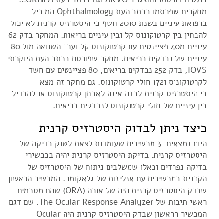
מחקרים שפרסמו בכתב העת Ophthalmology המוביל
ברפואת עיניים בשנת 2010 חשף כי היסטרזיס קרנית לא יכול
להבחין בין קרטוקונוס קל ובין עיניים בריאות. המחקר בדק 62
עיניים מ40 פציינטים עם קרטוקונוס קל וערך השוואה מול 80
עיניים של נבדקים בריאים. מחקר שפורסם בכתב העת היוקרתי
IOVS, בדק 252 נבדקים בריאים, 80 פציינטים עם חשד
לקרטוקונוס ו172 חולי קרטוקונוס. גם מחקר זה מצא
כי היסטרזיס קרנית לבדה אינה לאבחן קרטוקונוס או להבדיל
בין עיניים של חולי קרטוקונוס לנבדקים בריאים.
כיצד ניתן לבדוק היסטרזיס קרנית
היום נמצאים 3 מכשירים שעומדות לצאת לשוק בדיקה של
היסטרזיס קרנית. בדיקת היסטרזיס קרנית יהיה בככשירי
בדיקה נפרדים וכאלו שמשלבים ניתוח של היסטרזיס של
הקרנית במכשירים עם אנליזות של גלאקומה. המכשיר הראשון
שבדק היסטרזיס קרנית היה של אורה (ORA) שהם מסכמים
ראשי תיבות של The Ocular Response Analyzer. שם דגם
המכשיר הראשון שבדק היסטרזיס קרנית היה Ocular