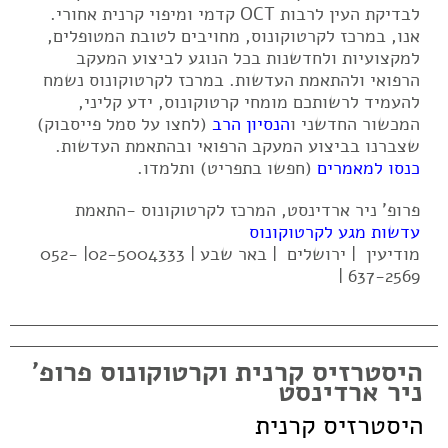
לבדיקת העין לרבות OCT קדמי ומיפוי קרנית אחורי.
אנו, במרכז לקרטוקונוס, מחויבים לטובת המטופלים,
למקצועיות ולחדשנות בכל הנוגע לביצוע המעקב
הרפואי ולהתאמת העדשות. במרכז לקרטוקונוס נשמח
להעמיד לרשותכם מומחי קרטוקונוס, ידע קליני,
המכשור החדשני ו
הנסיון הרב
(לחצו על סמל פייסבוק)
שצברנו בביצוע המעקב הרפואי ובהתאמת העדשות.
כנסו למאמרים
(חפשו בתפריט) ותלמדו.
פרופ' ניר ארדינסט, המרכז לקרטוקונוס -התאמת
עדשות מגע לקרטוקונוס
מודיעין | ירושלים | באר שבע | 02-5004333| 052-
637-2569 |
היסטרזיס קרנית וקרטוקונוס פרופ'
ניר ארדינסט
היסטרזיס קרנית