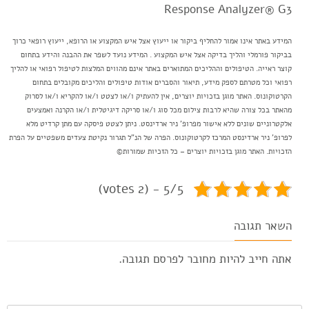
Response Analyzer® G3
המידע באתר אינו אמור להחליף ביקור או ייעוץ אצל איש המקצוע או הרופא, ייעוץ רופאי כרוך
בביקור פורמלי והליך בדיקה אצל איש המקצוע . המידע נועד לשפר את ההבנה והידע בתחום
קוצר ראייה. הטיפולים וההליכים המתוארים באתר אינם מהווים המלצות לטיפול רפואי או להליך
רפואי וכל מטרתם לספק מידע, תיאור והסברים אודות טיפולים והליכים מקובלים בתחום
הקרטוקונוס. האתר מוגן בזכויות יוצרים, אין להעתיק ו/או לצטט ו/או להקריא ו/או לסרוק
מהאתר בכל צורה שהיא לרבות צילום מכל סוג ו/או סריקה דיגיטלית ו/או הקרנה ואמצעים
אלקטרוניים שונים ללא אישור מפרופ' ניר ארדינסט. ניתן לצטט פיסקה עם מתן קרדיט מלא
לפרופ' ניר ארדינסט המרכז לקרטוקונוס. הפרה של הנ"ל תגרור נקיטת צעדים משפטיים על הפרת
הזכויות. האתר מוגן בזכויות יוצרים – כל הזכיות שמורות©
5/5 - (2 votes)
השאר תגובה
אתה חייב להיות
מחובר
לפרסם תגובה.