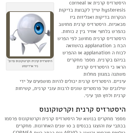
היסטרזיס קרנית או corneal
hysteresis שייך לקבוצת בדיקות
הנקרות בדיקות ואנליזות ביו
מכאניות. היסטרזיס קרנית מחושב
כהפרש בלחצי אוויר בין 2 כוחות.
היסטרזיס קרנית מחושב לפי הפרש
הכח ב applanation בהשוואה
לכוח ה applanation או ההפרש
בניהם בקרנית. מספר מחקרים
היסטרזיס קרנית וקרטוקונוס פרופ'
הראו כי היסטרזיס קרנית
ניר ארדינסט
משתנה במגוון מחלות
עיניים. היסטרזיס קרנית יכולים להיות מושפעים על ידי
שילובים של פרמטרים שונים לרבות עובי קרנית, קשיחות
קרנית ולחץ תוך עיני.
היסטרזיס קרנית וקרטוקונוס
מספר מחקרים בנושא של היסטרזיס קרנית וקרטוקונוס פרסמו
בכתבי עת והוצגו בכנסים ב 10 שנים האחרונות. מחקרים
בולטים פורסמו והוצגו ב ARVO וגם בכתב העת CORNEA.