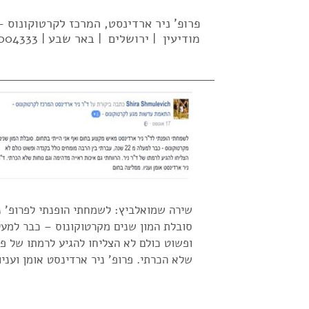
פרופ' ניר ארדינסט, המרכז לקרטוקונוס
מודיעין | ירושלים | באר שבע | 02-5004333| 052-637-2569 |
שירה שמואלביץ: לשמחתי הופנתי לפרופ' נ
ופשוט כולם לא הצליחו להגיע לרמתו של פרו
שלא הכרתי. פרופ' ניר ארדינסט אומן ועניו