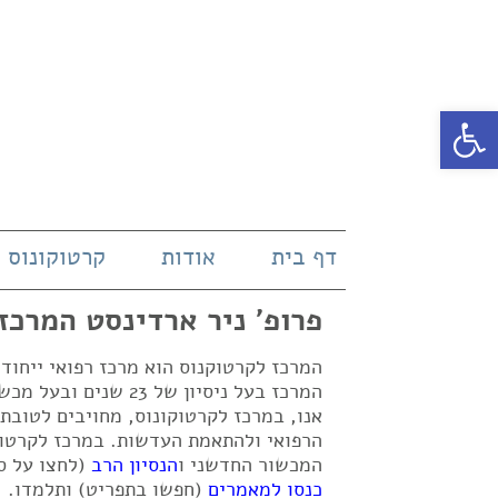
פתח סרגל נגישות
דף בית
אודות
קרטוקונוס
פרופ' ניר ארדינסט המרכז
המרכז לקרטוקנוס הוא מרכז רפואי ייחו
אנו, במרכז לקרטוקונוס, מחויבים לטובת
הרפואי ולהתאמת העדשות. במרכז לקרטוק
המכשור החדשני ו
הנסיון הרב
(לחצו על ס
כנסו למאמרים
(חפשו בתפריט) ותלמדו.