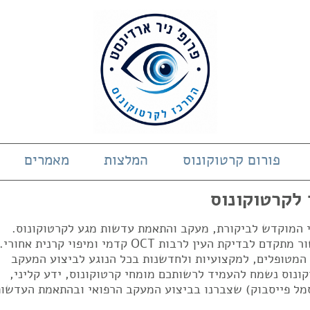
פורום קרטוקונוס
המלצות
מאמרים
 לקרטוקונוס
די המוקדש לביקורת, מעקב והתאמת עדשות מגע לקרטוקונוס.
המרכז בעל ניסיון של 23 שנים ובעל מכשור מתקדם לבדיקת העין לרבות OCT קדמי ומיפוי קרנית אחורי.
 המטופלים, למקצועיות ולחדשנות בכל הנוגע לביצוע המעקב
ונוס נשמח להעמיד לרשותכם מומחי קרטוקונוס, ידע קליני,
מל פייסבוק) שצברנו בביצוע המעקב הרפואי ובהתאמת העדשות