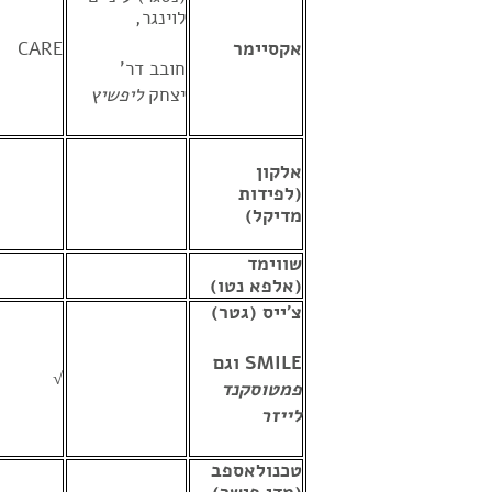
לוינגר,
אקסיימר
CARE
חובב דר'
יצחק
ליפשיץ
אלקון
(לפידות
מדיקל)
שווימד
(אלפא נטו)
צ'ייס (גטר)
SMILE
וגם
√
פמטוסקנד
לייזר
טכנולאספב