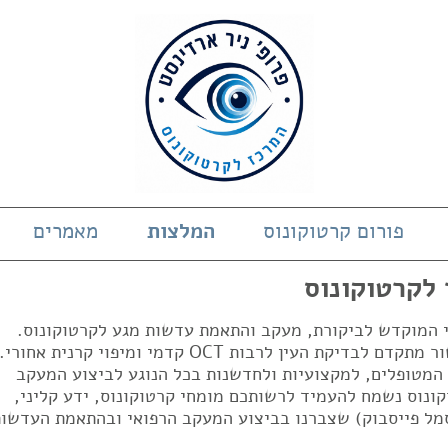
פורום קרטוקונוס
המלצות
מאמרים
 לקרטוקונוס
די המוקדש לביקורת, מעקב והתאמת עדשות מגע לקרטוקונוס.
המרכז בעל ניסיון של 23 שנים ובעל מכשור מתקדם לבדיקת העין לרבות OCT קדמי ומיפוי קרנית אחורי.
 המטופלים, למקצועיות ולחדשנות בכל הנוגע לביצוע המעקב
ונוס נשמח להעמיד לרשותכם מומחי קרטוקונוס, ידע קליני,
מל פייסבוק) שצברנו בביצוע המעקב הרפואי ובהתאמת העדשות