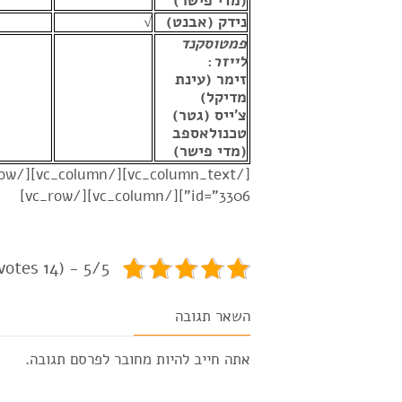
(מדי פישר)
נידק (אבנט)
√
פמטוסקנד
לייזר
:
זימר (עינת
מדיקל)
צ'ייס (גטר)
טכנולאספב
(מדי פישר)
id="3306"][/vc_column][/vc_row]
5/5 - (14 votes)
השאר תגובה
אתה חייב להיות
מחובר
לפרסם תגובה.