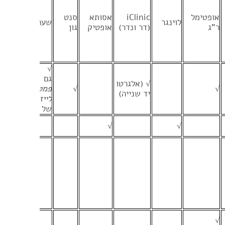
אופטימל
iClinic
אסותא
סנט
אמ
לוינגר
שערי צדק
ר"ג
(דר ונדר)
אופטיק
גון
לי
√
גם
√ (אלגרטו
√
√
פמטוסקנד
√
יד שנייה)
לייזר
של אלקון
√
√
√