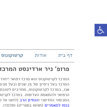
פתח סרגל נגישות
דף בית
אודות
קרטוקונוס
פרופ' ניר ארדינסט המרכז
המרכז לקרטוקנוס הוא מרכז רפואי ייחו
אנו, במרכז לקרטוקונוס, מחויבים לטובת
הרפואי ולהתאמת העדשות. במרכז לקרטוק
המכשור החדשני ו
הנסיון הרב
(לחצו על ס
כנסו למאמרים
(חפשו בתפריט) ותלמדו.