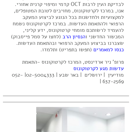
לבדיקת העין לרבות OCT קדמי ומיפוי קרנית אחורי.
אנו, במרכז לקרטוקונוס, מחויבים לטובת המטופלים,
למקצועיות ולחדשנות בכל הנוגע לביצוע המעקב
הרפואי ולהתאמת העדשות. במרכז לקרטוקונוס נשמח
להעמיד לרשותכם מומחי קרטוקונוס, ידע קליני,
המכשור החדשני ו
הנסיון הרב
(לחצו על סמל פייסבוק)
שצברנו בביצוע המעקב הרפואי ובהתאמת העדשות.
כנסו למאמרים
(חפשו בתפריט) ותלמדו.
פרופ' ניר ארדינסט, המרכז לקרטוקונוס -התאמת
עדשות מגע לקרטוקונוס
מודיעין | ירושלים | באר שבע | 02-5004333| 052-
637-2569 |