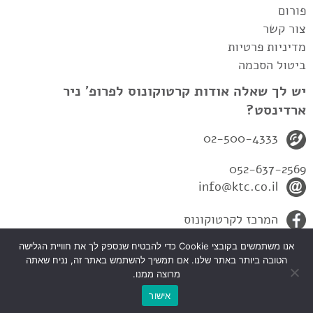
פורום
צור קשר
מדיניות פרטיות
ביטול הסכמה
יש לך שאלה אודות קרטוקונוס לפרופ' ניר
ארדינסט?
02-500-4333
052-637-2569
info@ktc.co.il
המרכז לקרטוקונוס
אנו משתמשים בקובצי Cookie כדי להבטיח שנספק לך את חוויית הגלישה
הטובה ביותר באתר שלנו. אם תמשיך להשתמש באתר זה, נניח שאתה
מרוצה ממנו.
כל הזכיות שמורות לפרופ' ניר ארדינסט-המרכז לקרטקונוס 2010© |
אישור
עיצוב ובניית אתרים
Atar2b