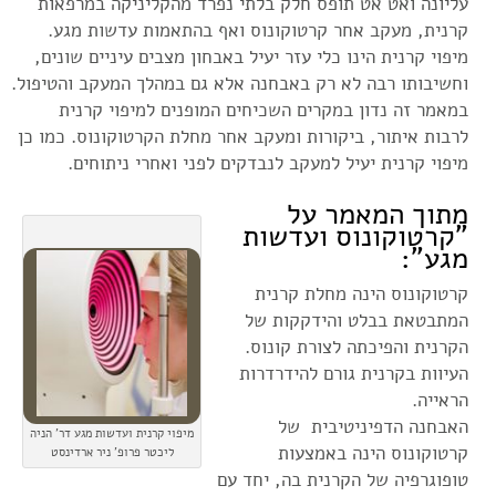
עליונה ואט אט תופס חלק בלתי נפרד מהקליניקה במרפאות
קרנית, מעקב אחר קרטוקונוס ואף בהתאמות עדשות מגע.
מיפוי קרנית הינו כלי עזר יעיל באבחון מצבים עיניים שונים,
וחשיבותו רבה לא רק באבחנה אלא גם במהלך המעקב והטיפול.
במאמר זה נדון במקרים השכיחים המופנים למיפוי קרנית
לרבות איתור, ביקורות ומעקב אחר מחלת הקרטוקונוס. כמו כן
מיפוי קרנית יעיל למעקב לנבדקים לפני ואחרי ניתוחים.
מתוך המאמר על
"קרטוקונוס ועדשות
מגע":
קרטוקונוס הינה מחלת קרנית
המתבטאת בבלט והידקקות של
הקרנית והפיכתה לצורת קונוס.
העיוות בקרנית גורם להידרדרות
הראייה.
האבחנה הדפיניטיבית של
מיפוי קרנית ועדשות מגע דר' הניה
קרטוקונוס הינה באמצעות
ליכטר פרופ' ניר ארדינסט
טופוגרפיה של הקרנית בה, יחד עם