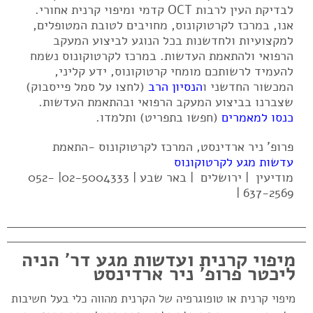
לבדיקת העין לרבות OCT קדמי ומיפוי קרנית אחורי.
אנו, במרכז לקרטוקונוס, מחויבים לטובת המטופלים,
למקצועיות ולחדשנות בכל הנוגע לביצוע המעקב
הרפואי ולהתאמת העדשות. במרכז לקרטוקונוס נשמח
להעמיד לרשותכם מומחי קרטוקונוס, ידע קליני,
המכשור החדשני ו
הנסיון הרב
(לחצו על סמל פייסבוק)
שצברנו בביצוע המעקב הרפואי ובהתאמת העדשות.
כנסו למאמרים
(חפשו בתפריט) ותלמדו.
פרופ' ניר ארדינסט, המרכז לקרטוקונוס -התאמת
עדשות מגע לקרטוקונוס
מודיעין | ירושלים | באר שבע | 02-5004333| 052-
637-2569 |
מיפוי קרנית ועדשות מגע דר' הניה
ליכטר פרופ' ניר ארדינסט
מיפוי קרנית או טופוגרפיה של הקרנית מהווה כלי בעל חשיבות