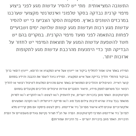
התשובה המציאותית מתי יש להסיר עדשות מגע לפני ביצוע
מיפוי קרנית נבדקה בסקר טלפוני ואינטרנטי מקצועי שערכנו
במרכזים השונים בארץ. מסקנות הסקר הצביעו כי יש להסיר
עדשות מגע רכות ועדשות מגע קשות שלושה ימים ושבועיים
לפחות בהתאמה לפני מועד מיפוי הקרנית. במקרים בהם יש
חשד להשפעת עדשות המגע על תוצאות המיפוי יש לחזור על
הבדיקה תוך כדי הימנעות מהרכבת עדשות מגע לתקופות
ארוכות יותר.
המידע באתר אינו אמור להחליף ביקור או ייעוץ אצל איש המקצוע או הרופא, ייעוץ רופאי כרוך
בביקור פורמלי והליך בדיקה אצל איש המקצוע . המידע נועד לשפר את ההבנה והידע בתחום
קוצר ראייה. הטיפולים וההליכים המתוארים באתר אינם מהווים המלצות לטיפול רפואי או להליך
רפואי וכל מטרתם לספק מידע, תיאור והסברים אודות טיפולים והליכים מקובלים בתחום
הקרטוקונוס. האתר מוגן בזכויות יוצרים, אין להעתיק ו/או לצטט ו/או להקריא ו/או לסרוק
מהאתר בכל צורה שהיא לרבות צילום מכל סוג ו/או סריקה דיגיטלית ו/או הקרנה ואמצעים
אלקטרוניים שונים ללא אישור מפרופ' ניר ארדינסט. ניתן לצטט פיסקה עם מתן קרדיט מלא
לפרופ' ניר ארדינסט המרכז לקרטוקונוס. הפרה של הנ"ל תגרור נקיטת צעדים משפטיים על הפרת
הזכויות. האתר מוגן בזכויות יוצרים – כל הזכיות שמורות©