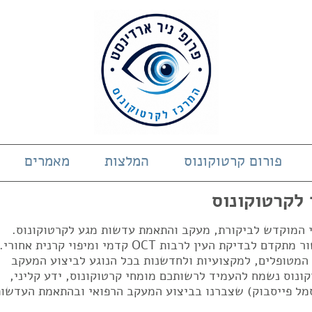
פורום קרטוקונוס
המלצות
מאמרים
 לקרטוקונוס
די המוקדש לביקורת, מעקב והתאמת עדשות מגע לקרטוקונוס.
המרכז בעל ניסיון של 23 שנים ובעל מכשור מתקדם לבדיקת העין לרבות OCT קדמי ומיפוי קרנית אחורי.
 המטופלים, למקצועיות ולחדשנות בכל הנוגע לביצוע המעקב
ונוס נשמח להעמיד לרשותכם מומחי קרטוקונוס, ידע קליני,
מל פייסבוק) שצברנו בביצוע המעקב הרפואי ובהתאמת העדשות