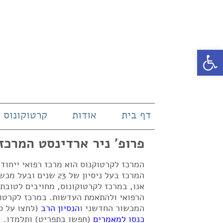
פתח סרגל נגישות
דף בית
אודות
קרטוקונוס
פרופ' ניר ארדינסט המרכז
המרכז לקרטוקנוס הוא מרכז רפואי ייחו
אנו, במרכז לקרטוקונוס, מחויבים לטובת
הרפואי ולהתאמת העדשות. במרכז לקרטוק
המכשור החדשני ו
הנסיון הרב
(לחצו על ס
כנסו למאמרים
(חפשו בתפריט) ותלמדו.