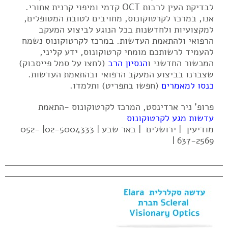
לבדיקת העין לרבות OCT קדמי ומיפוי קרנית אחורי.
אנו, במרכז לקרטוקונוס, מחויבים לטובת המטופלים,
למקצועיות ולחדשנות בכל הנוגע לביצוע המעקב
הרפואי ולהתאמת העדשות. במרכז לקרטוקונוס נשמח
להעמיד לרשותכם מומחי קרטוקונוס, ידע קליני,
המכשור החדשני ו
הנסיון הרב
(לחצו על סמל פייסבוק)
שצברנו בביצוע המעקב הרפואי ובהתאמת העדשות.
כנסו למאמרים
(חפשו בתפריט) ותלמדו.
פרופ' ניר ארדינסט, המרכז לקרטוקונוס -התאמת
עדשות מגע לקרטוקונוס
מודיעין | ירושלים | באר שבע | 02-5004333| 052-
637-2569 |