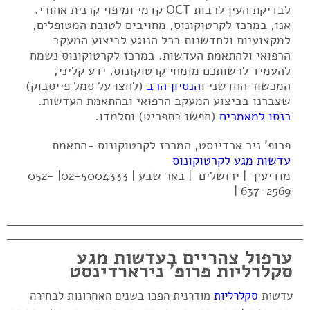
לבדיקת העין לרבות OCT קדמי ומיפוי קרנית אחורי.
אנו, במרכז לקרטוקונוס, מחויבים לטובת המטופלים,
למקצועיות ולחדשנות בכל הנוגע לביצוע המעקב
הרפואי ולהתאמת העדשות. במרכז לקרטוקונוס נשמח
להעמיד לרשותכם מומחי קרטוקונוס, ידע קליני,
המכשור החדשני ו
הנסיון הרב
(לחצו על סמל פייסבוק)
שצברנו בביצוע המעקב הרפואי ובהתאמת העדשות.
כנסו למאמרים
(חפשו בתפריט) ותלמדו.
פרופ' ניר ארדינסט, המרכז לקרטוקונוס -התאמת
עדשות מגע לקרטוקונוס
מודיעין | ירושלים | באר שבע | 02-5004333| 052-
637-2569 |
ערפול צהריים בעדשות מגע
סקלרליות פרופ' נירארדינסט
עדשות
סקלרליות
מודרנית הפכו בשנים האחרונות לבחירה