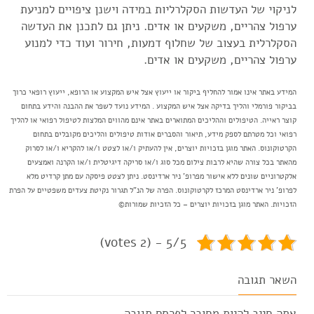
לניקוי של העדשות הסקלרליות במידה וישנן ציפויים למניעת
ערפול צהריים, משקעים או אדים. ניתן גם לתכנן את העדשה
הסקלרלית בעצוב של שחלוף דמעות, חירור ועוד כדי למנוע
ערפול צהריים, משקעים או אדים.
המידע באתר אינו אמור להחליף ביקור או ייעוץ אצל איש המקצוע או הרופא, ייעוץ רופאי כרוך
בביקור פורמלי והליך בדיקה אצל איש המקצוע . המידע נועד לשפר את ההבנה והידע בתחום
קוצר ראייה. הטיפולים וההליכים המתוארים באתר אינם מהווים המלצות לטיפול רפואי או להליך
רפואי וכל מטרתם לספק מידע, תיאור והסברים אודות טיפולים והליכים מקובלים בתחום
הקרטוקונוס. האתר מוגן בזכויות יוצרים, אין להעתיק ו/או לצטט ו/או להקריא ו/או לסרוק
מהאתר בכל צורה שהיא לרבות צילום מכל סוג ו/או סריקה דיגיטלית ו/או הקרנה ואמצעים
אלקטרוניים שונים ללא אישור מפרופ' ניר ארדינסט. ניתן לצטט פיסקה עם מתן קרדיט מלא
לפרופ' ניר ארדינסט המרכז לקרטוקונוס. הפרה של הנ"ל תגרור נקיטת צעדים משפטיים על הפרת
הזכויות. האתר מוגן בזכויות יוצרים – כל הזכיות שמורות©
5/5 - (2 votes)
השאר תגובה
אתה חייב להיות
מחובר
לפרסם תגובה.