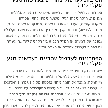
סקלרליות
הסיבות לערפול צהריים בעדשות סקלרליות ומיני סקלרליות
מגוונות. חוסר ניקיון יעיל, משטר ניקיון לקוי,
פסולת
מיקרוסקופית, העדר משאבת דמעות (שחלוף הדמעות והנוזל
מתחת לעדשה) ומרחק קטן מידי בין הקרנית לעדשה הסקלרלית
(נובע מאופי התאמה) הינם הסיבות המובליות. בנוסף,
צמיגות
נמוכה של דמעות או הנוזל הכלוא בין הקרנית לעדשה עשויה
גם לתרום לערפול צהריים או ראיית אדים.
הפתרונות לערפול צהריים בעדשות מגע
סקלרליות
ישנם בשוק מספר ציפויים שמסוגלים להתמודד עם ערפול
הצהריים בצורה יעילה למשל החלפת חומרי הניקוי או אמפולות
מי המלח. מעבר אל חומר ניקוי בוסטון מסוג boston simplus
או ערבוב במאגר הנוזל של העדשה הסקלרלית עם טיפה של
דמעות מלאכותיות בעלי
סמיכות גבוהה (נקרא חיץ היפר
אוסמוטי)
. כמו כן ניתן לבצע מיפויים על העדשה הסקלרלית
כגון ציפוי הידרה פג או ציפוי פלסה מיוחד. אין להשתמש בסבון