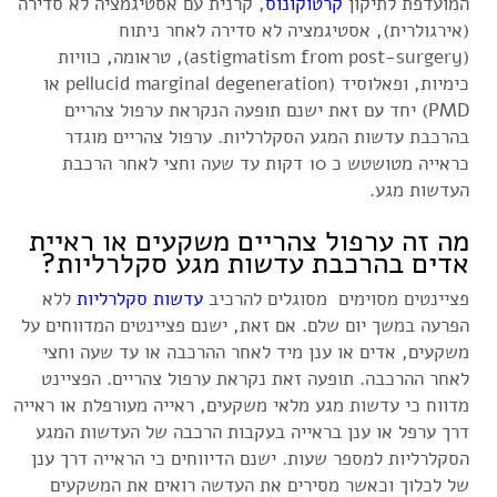
המועדפת לתיקון
קרטוקונוס
, קרנית עם אסטיגמציה לא סדירה
(אירגולרית), אסטיגמציה לא סדירה לאחר ניתוח
(astigmatism from post-surgery), טראומה, כוויות
כימיות, ופאלוסיד (pellucid marginal degeneration או
PMD) יחד עם זאת ישנם תופעה הנקראת ערפול צהריים
בהרכבת עדשות המגע הסקלרליות. ערפול צהריים מוגדר
כראייה מטושטש כ 10 דקות עד שעה וחצי לאחר הרכבת
העדשות מגע.
מה זה ערפול צהריים משקעים או ראיית
אדים בהרכבת עדשות מגע סקלרליות?
פציינטים מסוימים מסוגלים להרכיב
עדשות סקלרליות
ללא
הפרעה במשך יום שלם. אם זאת, ישנם פציינטים המדווחים על
משקעים, אדים או ענן מיד לאחר ההרכבה או עד שעה וחצי
לאחר ההרכבה. תופעה זאת נקראת ערפול צהריים. הפציינט
מדווח כי עדשות מגע מלאי משקעים, ראייה מעורפלת או ראייה
דרך ערפל או ענן בראייה בעקבות הרכבה של העדשות המגע
הסקלרליות למספר שעות. ישנם הדיווחים כי הראייה דרך ענן
של לכלוך וכאשר מסירים את העדשה רואים את המשקעים