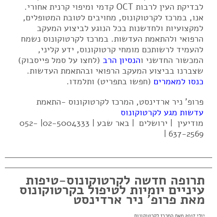
לבדיקת העין לרבות OCT קדמי ומיפוי קרנית אחורי.
אנו, במרכז לקרטוקונוס, מחויבים לטובת המטופלים,
למקצועיות ולחדשנות בכל הנוגע לביצוע המעקב
הרפואי ולהתאמת העדשות. במרכז לקרטוקונוס נשמח
להעמיד לרשותכם מומחי קרטוקונוס, ידע קליני,
המכשור החדשני ו
הנסיון הרב
(לחצו על סמל פייסבוק)
שצברנו בביצוע המעקב הרפואי ובהתאמת העדשות.
כנסו למאמרים
(חפשו בתפריט) ותלמדו.
פרופ' ניר ארדינסט, המרכז לקרטוקונוס -התאמת
עדשות מגע לקרטוקונוס
מודיעין | ירושלים | באר שבע | 02-5004333| 052-
637-2569 |
תרופה חדשה לקרטוקונוס-טיפות
עיניים יומיות לטיפול בקרטוקונוס
מאת פרופ' ניר ארדינסט
יולי 2017 מאת המרכז לקרטוקונוס