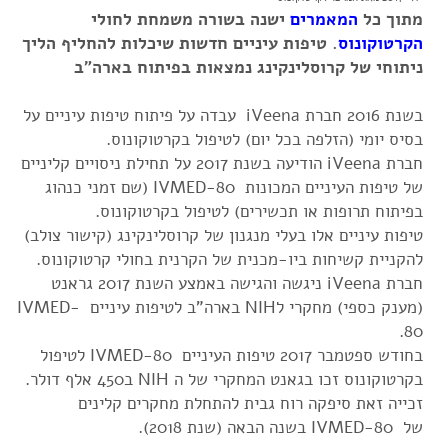
מתוך כל
המאמרים
ישנה בשורה משמחת לחולי
הקרטוקונוס
. טיפות עיניים חדשות שיכלות להחליף הליך
ניתוחי של קרוסלינקינג נמצאות בפיתוח בארה"ב
בשנת 2016 חברת iVeena עבדה על פיתוח טיפות עיניים על
בסיס יומי (הזלפה בכל יום) לטיפול בקרטוקונוס.
חברת iVeena הודיעה בשנת 2017 על תחילת ניסויים קליניים
של טיפות העיניים המכונות IVMED-80 (שם זמני כנהוג
בפיתוח תרופות או תכשירים) לטיפול בקרטוקונוס.
טיפות עיניים אלו בעלי מנגנון של קרוסלינקינג (קישור צולב)
להקניית קשיחות ביו-מכנית של הקרנית בחולי קרטוקונוס.
חברת iVeena ניגשה והגישה באמצע השנת 2017 גראנט
(מענק כספי) מחקרי לNIH בארה"ב לטיפות עיניים IVMED-
80.
בחודש ספטמבר 2017 טיפות העיניים IVMED-80 לטיפול
בקרטוקונוס זכו בגאנט המחקרי של ה NIH ב450 אלף דולר.
זכייה זאת סיפקה רוח גבית להתחלת מחקרים קלינים
של IVMED-80 בשנה הבאה (שנת 2018).