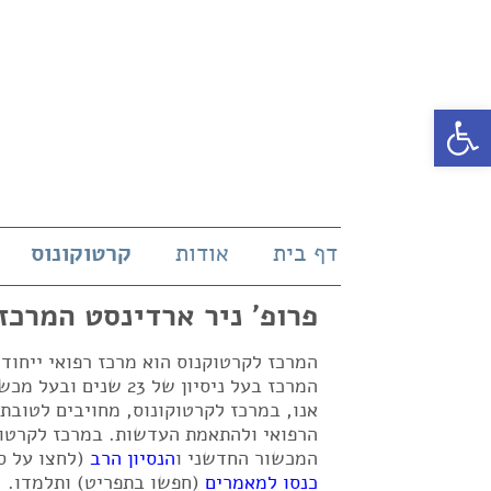
פתח סרגל נגישות
דף בית
אודות
קרטוקונוס
פרופ' ניר ארדינסט המרכז
המרכז לקרטוקנוס הוא מרכז רפואי ייחו
אנו, במרכז לקרטוקונוס, מחויבים לטובת
הרפואי ולהתאמת העדשות. במרכז לקרטוק
המכשור החדשני ו
הנסיון הרב
(לחצו על ס
כנסו למאמרים
(חפשו בתפריט) ותלמדו.