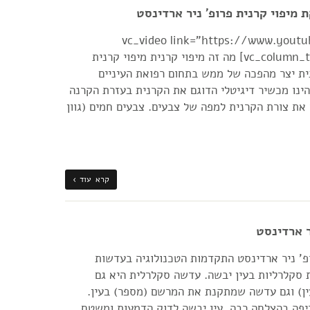
 מיפוי קרנית פרופ' ניר ארדינסט
[vc_row][vc_column][vc_video link="https://ww
v=QEdrmF-IE7c" align="center"][vc_column_text] מה זה מיפוי קרנית מיפוי קרנית
נית יצר מהפכה של ממש בתחום רפואת העיניים
הינו מכשיר דיגיטלי הדוגם את הקרנית בעזרת הקרנה
את צורת הקרנית למפה של צבעים. צבעים חמים (גוון
קרא עוד ›
ר ארדינסט
פ' ניר ארדינסט התקדמות הטכנולוגיה בעדשות
 סקלרליות בעין יבשה. עדשה סקלרלית היא גם
ן) וגם עדשה שמתקנת את המרשם (מספר) בעין.
יפה בהצלחה רבה. עין יבשה לדוק הדמעות ומשטח