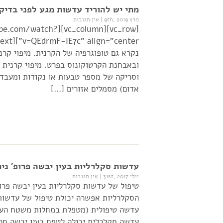
מתי יש להוריד עדשות מגע לפני בדיקת
מרץ 9th, 2019
|
אין תגובות
w.youtube.com/watch?
נקרא גם טופוגרפיה של הקרנית. מיפוי קר
ובאבחנת הקרטוקונוס בפרט. מיפוי קרנית 
וסריקה של מספר טבעות או נקודות ומעבד 
אדום) מסמלים אזורים […]
עדשות סקלרליות בעין יבשה פרופ' ני
יולי 31st, 2017
|
אין תגובות
טיפול של עדשות סקלרליות בעין יבשה פרו
הסקלרליות אפשרה יכולת טיפול של עדשות
עדשה טיפולית (מטפלת במחלות משטח העי
עדשה סקלרלית יכולה לטפח בעין יבשה חר