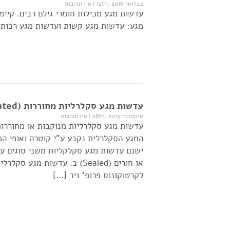
פברואר 12th, 2016
|
אין תגובות
עדשות מגע מכילות חומרי גילם רבים. קיי
מגע: עדשות מגע קשות ועדשות מגע רכות.
עדשות מגע סקלרליות מחוררות (Fenestrated) פרופ' ניר ארדינסט
אוקטובר 28th, 2015
|
אין תגובות
המגע הסקלרלית נקבע ע"י קוטרה ואופי ה
ישנם עדשות מגע סקלקליות משני סוגים עי
לקרטוקונוס פרופ' ניר […]