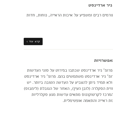
ניר ארדינסט
רמים רבים ומשפיע על איכות הראייה, נוחות, חדות
קרא עוד ›
אפשרויות
רופ' ניר ארדינסט שכתבו בפירוט על סוגי העדשות
פ' ניר ארדינסט משתמשים בהם. פרופ' ניר ארדינסט
לא תמיד ניתן להצביע על העדשה הטובה ביותר. יש
וית הסקלרה (לובן העין), האזור של הגובלת (לימבוס)
המרכז לקרטוקונוס מתאים עדשות מגע סקלרליות
ות ראייה והתאמה אופטימלית.