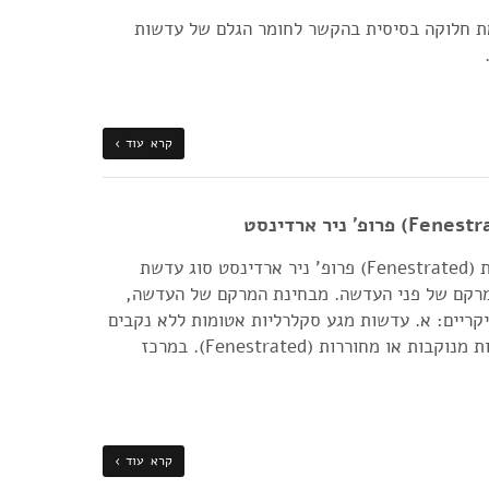
מת חלוקה בסיסית בהקשר לחומר הגלם של עדשות
קרא עוד ›
עדשות מגע סקלרליות מנוקבות או מחוררות (Fenestrated) פרופ' ניר ארדינסט סוג עדשת
מרקם של פני העדשה. מבחינת המרקם של העדשה,
קריים: א. עדשות מגע סקלרליות אטומות ללא נקבים
או חורים (Sealed) ב. עדשות מגע סקלרליות מנוקבות או מחוררות (Fenestrated). במרכז
קרא עוד ›