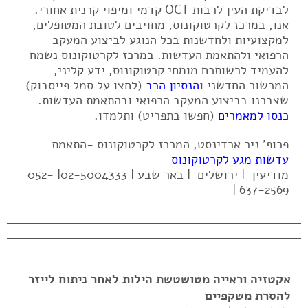
לבדיקת העין לרבות OCT קדמי ומיפוי קרנית אחורי.
אנו, במרכז לקרטוקונוס, מחויבים לטובת המטופלים,
למקצועיות ולחדשנות בכל הנוגע לביצוע המעקב
הרפואי ולהתאמת העדשות. במרכז לקרטוקונוס נשמח
להעמיד לרשותכם מומחי קרטוקונוס, ידע קליני,
המכשור החדשני ו
הנסיון הרב
(לחצו על סמל פייסבוק)
שצברנו בביצוע המעקב הרפואי ובהתאמת העדשות.
כנסו למאמרים
(חפשו בתפריט) ותלמדו.
פרופ' ניר ארדינסט, המרכז לקרטוקונוס -התאמת
עדשות מגע לקרטוקונוס
מודיעין | ירושלים | באר שבע | 02-5004333| 052-
637-2569 |
אקטזיה וראייה מטושטשת הילות לאחר ניתוח לייזר
להסרת משקפיים