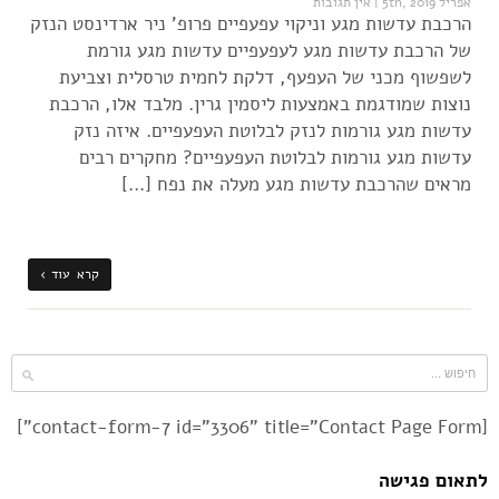
אפריל 5th, 2019
|
אין תגובות
הרכבת עדשות מגע וניקוי עפעפיים פרופ' ניר ארדינסט הנזק
של הרכבת עדשות מגע לעפעפיים עדשות מגע גורמת
לשפשוף מכני של העפעף, דלקת לחמית טרסלית וצביעת
נוצות שמודגמת באמצעות ליסמין גרין. מלבד אלו, הרכבת
עדשות מגע גורמות לנזק לבלוטת העפעפיים. איזה נזק
עדשות מגע גורמות לבלוטת העפעפיים? מחקרים רבים
מראים שהרכבת עדשות מגע מעלה את נפח […]
קרא עוד ›
[contact-form-7 id="3306" title="Contact Page Form"]
לתאום פגישה