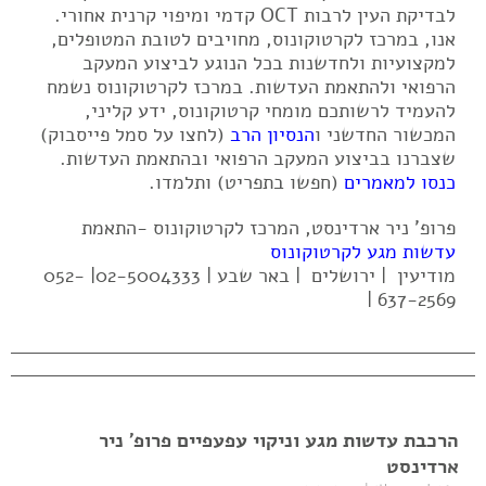
לבדיקת העין לרבות OCT קדמי ומיפוי קרנית אחורי.
אנו, במרכז לקרטוקונוס, מחויבים לטובת המטופלים,
למקצועיות ולחדשנות בכל הנוגע לביצוע המעקב
הרפואי ולהתאמת העדשות. במרכז לקרטוקונוס נשמח
להעמיד לרשותכם מומחי קרטוקונוס, ידע קליני,
המכשור החדשני ו
הנסיון הרב
(לחצו על סמל פייסבוק)
שצברנו בביצוע המעקב הרפואי ובהתאמת העדשות.
כנסו למאמרים
(חפשו בתפריט) ותלמדו.
פרופ' ניר ארדינסט, המרכז לקרטוקונוס -התאמת
עדשות מגע לקרטוקונוס
מודיעין | ירושלים | באר שבע | 02-5004333| 052-
637-2569 |
הרכבת עדשות מגע וניקוי עפעפיים פרופ' ניר
ארדינסט