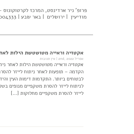
פרופ' ניר ארדינסט, המרכז לקרטוקונוס
מודיעין | ירושלים | באר שבע | 02-5004333| 052-637-2569 |
אקטזיה וראייה מטושטשת הילות לאחר
אפריל 2nd, 2022
|
אין תגובות
אקטזיה וראייה מטושטשת הילות לאחר ניתו
הקדמה – תופעות לאחר ניתוח לייזר להסרת
לבטוחים ביותר. התקדמות דימות העין והי
לניתוח לייזר להסרת משקפיים מנופים בשלב
לייזר להסרת משקפיים מחלוקות […]