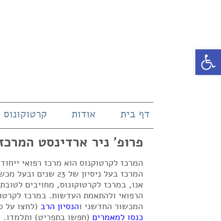
פתח סרגל נגישות
דף בית
אודות
קרטוקונוס
פרופ' ניר ארדינסט המרכז
המרכז לקרטוקנוס הוא מרכז רפואי ייחו
אנו, במרכז לקרטוקונוס, מחויבים לטובת
הרפואי ולהתאמת העדשות. במרכז לקרטוק
המכשור החדשני ו
הנסיון הרב
(לחצו על ס
כנסו למאמרים
(חפשו בתפריט) ותלמדו.