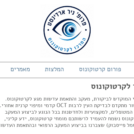
פורום קרטוקונוס
המלצות
מאמרים
 לקרטוקונוס
די המוקדש לביקורת, מעקב והתאמת עדשות מגע לקרטוקונוס.
המרכז בעל ניסיון של 23 שנים ובעל מכשור מתקדם לבדיקת העין לרבות OCT קדמי ומיפוי קרנית אחורי.
 המטופלים, למקצועיות ולחדשנות בכל הנוגע לביצוע המעקב
ונוס נשמח להעמיד לרשותכם מומחי קרטוקונוס, ידע קליני,
מל פייסבוק) שצברנו בביצוע המעקב הרפואי ובהתאמת העדשות