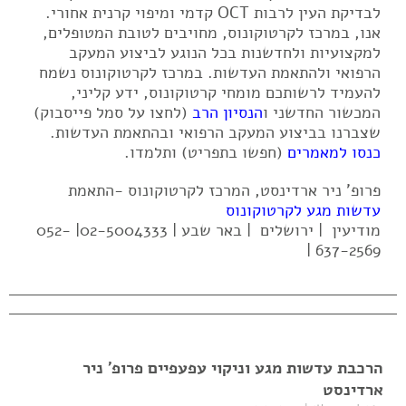
לבדיקת העין לרבות OCT קדמי ומיפוי קרנית אחורי.
אנו, במרכז לקרטוקונוס, מחויבים לטובת המטופלים,
למקצועיות ולחדשנות בכל הנוגע לביצוע המעקב
הרפואי ולהתאמת העדשות. במרכז לקרטוקונוס נשמח
להעמיד לרשותכם מומחי קרטוקונוס, ידע קליני,
המכשור החדשני ו
הנסיון הרב
(לחצו על סמל פייסבוק)
שצברנו בביצוע המעקב הרפואי ובהתאמת העדשות.
כנסו למאמרים
(חפשו בתפריט) ותלמדו.
פרופ' ניר ארדינסט, המרכז לקרטוקונוס -התאמת
עדשות מגע לקרטוקונוס
מודיעין | ירושלים | באר שבע | 02-5004333| 052-
637-2569 |
הרכבת עדשות מגע וניקוי עפעפיים פרופ' ניר
ארדינסט