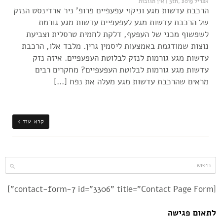
אפריל 5th, 2019
|
אין תגובות
הרכבת עדשות מגע וניקוי עפעפיים פרופ' ניר ארדינסט הנזק
של הרכבת עדשות מגע לעפעפיים עדשות מגע גורמת
לשפשוף מכני של העפעף, דלקת לחמית טרסלית וצביעת
נוצות שמודגמת באמצעות ליסמין גרין. מלבד אלו, הרכבת
עדשות מגע גורמות לנזק לבלוטת העפעפיים. איזה נזק
עדשות מגע גורמות לבלוטת העפעפיים? מחקרים רבים
מראים שהרכבת עדשות מגע מעלה את נפח […]
קרא עוד ›
[contact-form-7 id="3306" title="Contact Page Form"]
לתאום פגישה