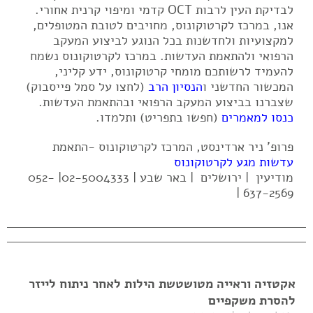
לבדיקת העין לרבות OCT קדמי ומיפוי קרנית אחורי.
אנו, במרכז לקרטוקונוס, מחויבים לטובת המטופלים,
למקצועיות ולחדשנות בכל הנוגע לביצוע המעקב
הרפואי ולהתאמת העדשות. במרכז לקרטוקונוס נשמח
להעמיד לרשותכם מומחי קרטוקונוס, ידע קליני,
המכשור החדשני ו
הנסיון הרב
(לחצו על סמל פייסבוק)
שצברנו בביצוע המעקב הרפואי ובהתאמת העדשות.
כנסו למאמרים
(חפשו בתפריט) ותלמדו.
פרופ' ניר ארדינסט, המרכז לקרטוקונוס -התאמת
עדשות מגע לקרטוקונוס
מודיעין | ירושלים | באר שבע | 02-5004333| 052-
637-2569 |
אקטזיה וראייה מטושטשת הילות לאחר ניתוח לייזר
להסרת משקפיים