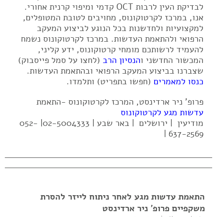
לבדיקת העין לרבות OCT קדמי ומיפוי קרנית אחורי.
אנו, במרכז לקרטוקונוס, מחויבים לטובת המטופלים,
למקצועיות ולחדשנות בכל הנוגע לביצוע המעקב
הרפואי ולהתאמת העדשות. במרכז לקרטוקונוס נשמח
להעמיד לרשותכם מומחי קרטוקונוס, ידע קליני,
המכשור החדשני ו
הנסיון הרב
(לחצו על סמל פייסבוק)
שצברנו בביצוע המעקב הרפואי ובהתאמת העדשות.
כנסו למאמרים
(חפשו בתפריט) ותלמדו.
פרופ' ניר ארדינסט, המרכז לקרטוקונוס -התאמת
עדשות מגע לקרטוקונוס
מודיעין | ירושלים | באר שבע | 02-5004333| 052-
637-2569 |
התאמת עדשות מגע לאחר ניתוח לייזר להסרת
משקפיים פרופ' ניר ארדינסט