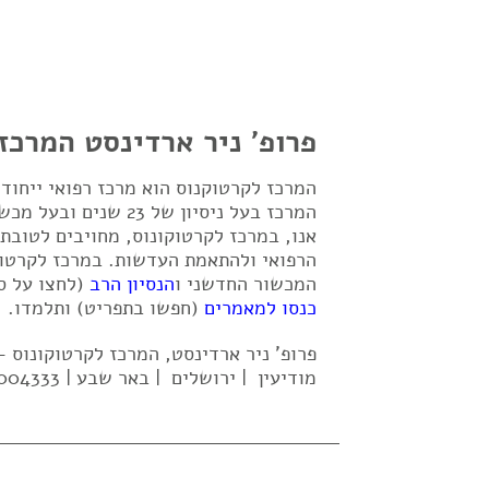
פרופ' ניר ארדינסט המרכז
המרכז לקרטוקנוס הוא מרכז רפואי ייחו
אנו, במרכז לקרטוקונוס, מחויבים לטובת
הרפואי ולהתאמת העדשות. במרכז לקרטוק
המכשור החדשני ו
הנסיון הרב
(לחצו על ס
כנסו למאמרים
(חפשו בתפריט) ותלמדו.
פרופ' ניר ארדינסט, המרכז לקרטוקונוס
מודיעין | ירושלים | באר שבע | 02-5004333| 052-637-2569 |