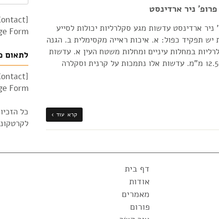
רופ' ניר ארדינסט
Contact
 ניר ארדינסט עדשות מגע סקלרליות יכולות לסייע
e Form"]
ש תפקיד כפול: א. איכות ראייה מקסימלית ב. הגנה
ליות במחלות עיניים ומחלות משטח העין א. עדשות
לתאום פ
קורניאו-סקלרליות קוטר נעה בין 12.50-15.00 מ"מ. עדשות אלו נתמכות על קרנית וסקלרה
Contact
e Form"]
כל הזכיו
קרא עוד ›
לקרטקונוס 010
דף בית
אודות
מאמרים
פורום