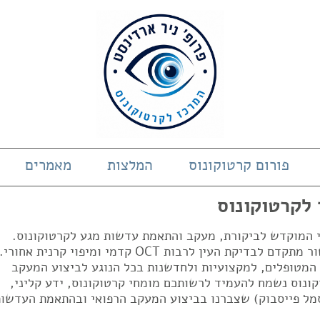
פורום קרטוקונוס
המלצות
מאמרים
 לקרטוקונוס
די המוקדש לביקורת, מעקב והתאמת עדשות מגע לקרטוקונוס.
המרכז בעל ניסיון של 23 שנים ובעל מכשור מתקדם לבדיקת העין לרבות OCT קדמי ומיפוי קרנית אחורי.
 המטופלים, למקצועיות ולחדשנות בכל הנוגע לביצוע המעקב
ונוס נשמח להעמיד לרשותכם מומחי קרטוקונוס, ידע קליני,
מל פייסבוק) שצברנו בביצוע המעקב הרפואי ובהתאמת העדשות