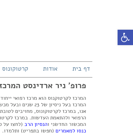
פתח סרגל נגישות
דף בית
אודות
קרטוקונוס
פרופ' ניר ארדינסט המרכז
המרכז לקרטוקנוס הוא מרכז רפואי ייחו
אנו, במרכז לקרטוקונוס, מחויבים לטובת
הרפואי ולהתאמת העדשות. במרכז לקרטוק
המכשור החדשני ו
הנסיון הרב
(לחצו על ס
כנסו למאמרים
(חפשו בתפריט) ותלמדו.