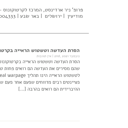
פרופ' ניר ארדינסט, המרכז לקרטוקונוס
מודיעין | ירושלים | באר שבע | 02-5004333| 052-637-2569 |
הסרת העדשה וטשטוש הראייה בקרטוקו
נובמבר 2nd, 2021
|
אין תגובות
הסרת העדשה וטשטוש הראייה בקרטוקונוס 
שהם מסירים את העדשה הם רואים פחות טו
פציינטים רבים מדווחים שפעם אחר פעם ש
ההיברידית הם רואים בהרבה […]