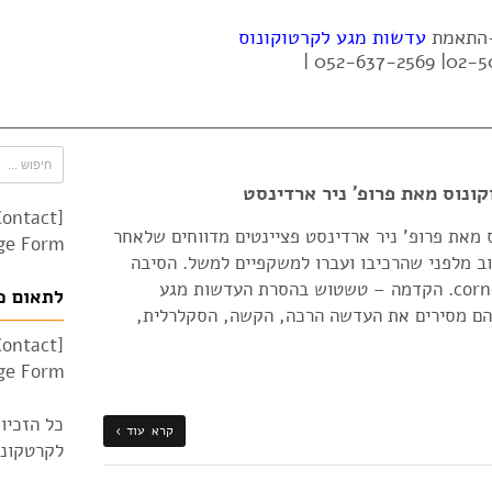
 -התאמת
עדשות מגע לקרטוקונוס
נוס מאת פרופ' ניר ארדינסט
Contact
מאת פרופ' ניר ארדינסט פציינטים מדווחים שלאחר
e Form"]
ב מלפני שהרכיבו ועברו למשקפיים למשל. הסיבה
לטשטוש הראייה הינו תהליך corneal warpage. הקדמה – טשטוש בהסרת העדשות מגע
לתאום פ
הם מסירים את העדשה הרכה, הקשה, הסקלרלית,
Contact
e Form"]
כל הזכיו
קרא עוד ›
לקרטקונוס 010