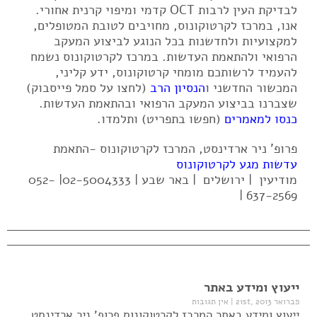
לבדיקת העין לרבות OCT קדמי ומיפוי קרנית אחורי.
אנו, במרכז לקרטוקונוס, מחויבים לטובת המטופלים,
למקצועיות ולחדשנות בכל הנוגע לביצוע המעקב
הרפואי ולהתאמת העדשות. במרכז לקרטוקונוס נשמח
להעמיד לרשותכם מומחי קרטוקונוס, ידע קליני,
המכשור החדשני ו
הנסיון הרב
(לחצו על סמל פייסבוק)
שצברנו בביצוע המעקב הרפואי ובהתאמת העדשות.
כנסו למאמרים
(חפשו בתפריט) ותלמדו.
פרופ' ניר ארדינסט, המרכז לקרטוקונוס -התאמת
עדשות מגע לקרטוקונוס
מודיעין | ירושלים | באר שבע | 02-5004333| 052-
637-2569 |
ייעוץ ומידע באתר
פברואר 21st, 2013
|
אין תגובות
ייעוץ ומידע באתר המרכז לקרטוקונוס פרופ' ניר ארדינסט