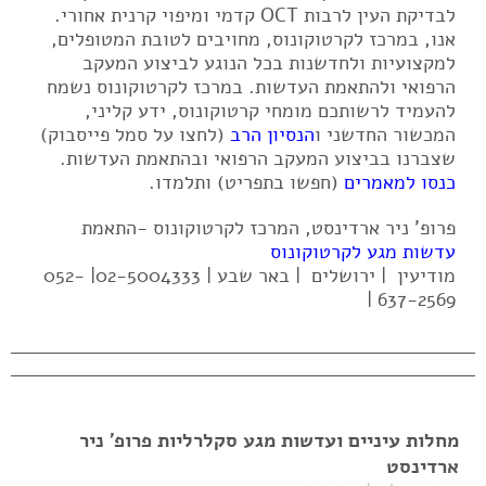
לבדיקת העין לרבות OCT קדמי ומיפוי קרנית אחורי.
אנו, במרכז לקרטוקונוס, מחויבים לטובת המטופלים,
למקצועיות ולחדשנות בכל הנוגע לביצוע המעקב
הרפואי ולהתאמת העדשות. במרכז לקרטוקונוס נשמח
להעמיד לרשותכם מומחי קרטוקונוס, ידע קליני,
המכשור החדשני ו
הנסיון הרב
(לחצו על סמל פייסבוק)
שצברנו בביצוע המעקב הרפואי ובהתאמת העדשות.
כנסו למאמרים
(חפשו בתפריט) ותלמדו.
פרופ' ניר ארדינסט, המרכז לקרטוקונוס -התאמת
עדשות מגע לקרטוקונוס
מודיעין | ירושלים | באר שבע | 02-5004333| 052-
637-2569 |
מחלות עיניים ועדשות מגע סקלרליות פרופ' ניר
ארדינסט