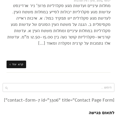
ינואר 3rd, 2014
|
אין תגובות
מחלות עיניים ועדשות מגע סקלרליות פרופ' ניר ארדינסט
עדשות מגע סקלרליות יכולות לסייע במחלות משטח העין.
לעדשת מגע סקלרלית יש תפקיד כפול: א. איכות ראייה
מקסימלית ב. הגנה על משטח העין הסוגים של עדשות מגע
סקלרליות במחלות עיניים ומחלות משטח העין א. עדשות
קורניאו-סקלרליות קוטר נעה בין 12.50-15.00 מ"מ. עדשות
אלו נתמכות על קרנית וסקלרה ומאוד […]
קרא עוד ›
[contact-form-7 id="3306" title="Contact Page Form"]
לתאום פגישה