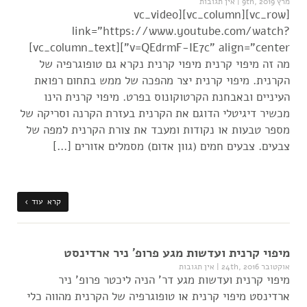
מרץ 9th, 2019
|
אין תגובות
[vc_row][vc_column][vc_video
link="https://www.youtube.com/watch?
v=QEdrmF-IE7c" align="center"][vc_column_text]
מה זה מיפוי קרנית מיפוי קרנית נקרא גם טופוגרפיה של
הקרנית. מיפוי קרנית יצר מהפכה של ממש בתחום רפואת
העיניים ובאבחנת הקרטוקונוס בפרט. מיפוי קרנית הינו
מכשיר דיגיטלי הדוגם את הקרנית בעזרת הקרנה וסריקה של
מספר טבעות או נקודות ומעבד את צורת הקרנית למפה של
צבעים. צבעים חמים (גוון אדום) מסמלים אזורים […]
קרא עוד ›
מיפוי קרנית ועדשות מגע פרופ' ניר ארדינסט
אוקטובר 24th, 2016
|
אין תגובות
מיפוי קרנית ועדשות מגע דר' הניה ליכטר פרופ' ניר
ארדינסט מיפוי קרנית או טופוגרפיה של הקרנית מהווה כלי