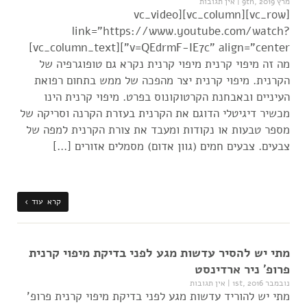
מרץ 9th, 2019
|
אין תגובות
[vc_row][vc_column][vc_video
link="https://www.youtube.com/watch?
v=QEdrmF-IE7c" align="center"][vc_column_text]
מה זה מיפוי קרנית מיפוי קרנית נקרא גם טופוגרפיה של
הקרנית. מיפוי קרנית יצר מהפכה של ממש בתחום רפואת
העיניים ובאבחנת הקרטוקונוס בפרט. מיפוי קרנית הינו
מכשיר דיגיטלי הדוגם את הקרנית בעזרת הקרנה וסריקה של
מספר טבעות או נקודות ומעבד את צורת הקרנית למפה של
צבעים. צבעים חמים (גוון אדום) מסמלים אזורים […]
קרא עוד ›
מתי יש להסיר עדשות מגע לפני בדיקת מיפוי קרנית
פרופ' ניר ארדינסט
נובמבר 1st, 2016
|
אין תגובות
מתי יש להוריד עדשות מגע לפני בדיקת מיפוי קרנית פרופ'