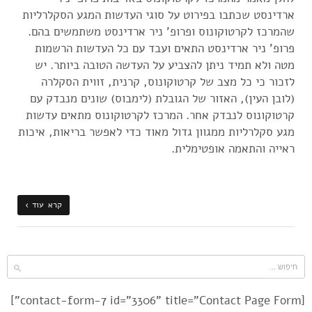
ארדינסט שכתבו בפירוט על סוגי העדשות המגע הסקלרליות
שהמרכז לקרטוקונוס ופרופ' ניר ארדינסט משתמשים בהם.
פרופ' ניר ארדינסט התאים ועבד עם כל העדשות הרשמות
מטה ולא תמיד ניתן להצביע על העדשה הטובה ביותר. יש
לזכור כי כל מצב של קרטוקונוס, קרנית, זווית הסקלרה
(לובן העין), האזור של הגובלת (לימבוס) שונים מנבדק עם
קרטוקונוס לנבדק אחר. המרכז לקרטוקונוס מתאים עדשות
מגע סקלרליות ממגוון גדול מאוד כדי לאפשר בריאות, איכות
ראייה והתאמה אופטימלית.
קרא עוד ›
[contact-form-7 id="3306" title="Contact Page Form"]