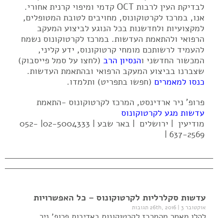
לבדיקת העין לרבות OCT קדמי ומיפוי קרנית אחורי.
אנו, במרכז לקרטוקונוס, מחויבים לטובת המטופלים,
למקצועיות ולחדשנות בכל הנוגע לביצוע המעקב
הרפואי ולהתאמת העדשות. במרכז לקרטוקונוס נשמח
להעמיד לרשותכם מומחי קרטוקונוס, ידע קליני,
המכשור החדשני ו
הנסיון הרב
(לחצו על סמל פייסבוק)
שצברנו בביצוע המעקב הרפואי ובהתאמת העדשות.
כנסו למאמרים
(חפשו בתפריט) ותלמדו.
פרופ' ניר ארדינסט, המרכז לקרטוקונוס -התאמת
עדשות מגע לקרטוקונוס
מודיעין | ירושלים | באר שבע | 02-5004333| 052-
637-2569 |
עדשות סקלרליות לקרטוקונוס – כל האפשרויות
אוקטובר 26th, 2016
3 תגובות
|
להלן מאמר מהמרכז לקרטוקונוס באדיבות פרופ' ניר