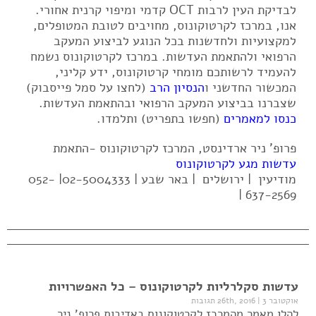
לבדיקת העין לרבות OCT קדמי ומיפוי קרנית אחורי.
אנו, במרכז לקרטוקונוס, מחויבים לטובת המטופלים,
למקצועיות ולחדשנות בכל הנוגע לביצוע המעקב
הרפואי ולהתאמת העדשות. במרכז לקרטוקונוס נשמח
להעמיד לרשותכם מומחי קרטוקונוס, ידע קליני,
המכשור החדשני ו
הנסיון הרב
(לחצו על סמל פייסבוק)
שצברנו בביצוע המעקב הרפואי ובהתאמת העדשות.
כנסו למאמרים
(חפשו בתפריט) ותלמדו.
פרופ' ניר ארדינסט, המרכז לקרטוקונוס -התאמת
עדשות מגע לקרטוקונוס
מודיעין | ירושלים | באר שבע | 02-5004333| 052-
637-2569 |
עדשות סקלרליות לקרטוקונוס – כל האפשרויות
אוקטובר 26th, 2016
3 תגובות
|
להלן מאמר מהמרכז לקרטוקונוס באדיבות פרופ' ניר