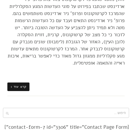
ארדינסט שכתבו בפירוט על סוגי העדשות המגע הסקלרליות
שהמרכז לקרטוקונוס ופרופ' ניר ארדינסט משתמשים בהם.
פרופ' ניר ארדינסט התאים ועבד עם כל העדשות הרשמות
מטה ולא תמיד ניתן להצביע על העדשה הטובה ביותר. יש
לזכור כי כל מצב של קרטוקונוס, קרנית, זווית הסקלרה
(לובן העין), האזור של הגובלת (לימבוס) שונים מנבדק עם
קרטוקונוס לנבדק אחר. המרכז לקרטוקונוס מתאים עדשות
מגע סקלרליות ממגוון גדול מאוד כדי לאפשר בריאות, איכות
ראייה והתאמה אופטימלית.
קרא עוד ›
[contact-form-7 id="3306" title="Contact Page Form"]