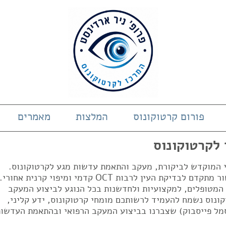
פורום קרטוקונוס
המלצות
מאמרים
 לקרטוקונוס
די המוקדש לביקורת, מעקב והתאמת עדשות מגע לקרטוקונוס.
המרכז בעל ניסיון של 23 שנים ובעל מכשור מתקדם לבדיקת העין לרבות OCT קדמי ומיפוי קרנית אחורי.
 המטופלים, למקצועיות ולחדשנות בכל הנוגע לביצוע המעקב
ונוס נשמח להעמיד לרשותכם מומחי קרטוקונוס, ידע קליני,
מל פייסבוק) שצברנו בביצוע המעקב הרפואי ובהתאמת העדשות