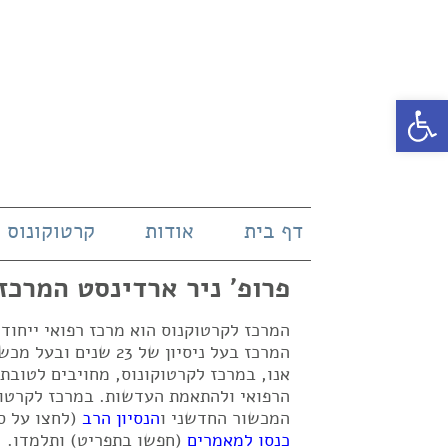
פתח סרגל נגישות
דף בית
אודות
קרטוקונוס
פרופ' ניר ארדינסט המרכז
המרכז לקרטוקנוס הוא מרכז רפואי ייחו
אנו, במרכז לקרטוקונוס, מחויבים לטובת
הרפואי ולהתאמת העדשות. במרכז לקרטוק
המכשור החדשני ו
הנסיון הרב
(לחצו על ס
כנסו למאמרים
(חפשו בתפריט) ותלמדו.