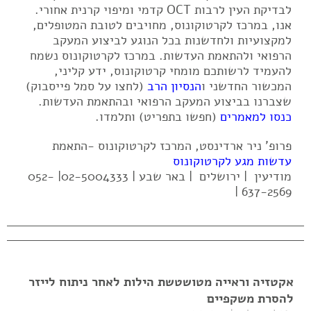
לבדיקת העין לרבות OCT קדמי ומיפוי קרנית אחורי.
אנו, במרכז לקרטוקונוס, מחויבים לטובת המטופלים,
למקצועיות ולחדשנות בכל הנוגע לביצוע המעקב
הרפואי ולהתאמת העדשות. במרכז לקרטוקונוס נשמח
להעמיד לרשותכם מומחי קרטוקונוס, ידע קליני,
המכשור החדשני ו
הנסיון הרב
(לחצו על סמל פייסבוק)
שצברנו בביצוע המעקב הרפואי ובהתאמת העדשות.
כנסו למאמרים
(חפשו בתפריט) ותלמדו.
פרופ' ניר ארדינסט, המרכז לקרטוקונוס -התאמת
עדשות מגע לקרטוקונוס
מודיעין | ירושלים | באר שבע | 02-5004333| 052-
637-2569 |
אקטזיה וראייה מטושטשת הילות לאחר ניתוח לייזר
להסרת משקפיים