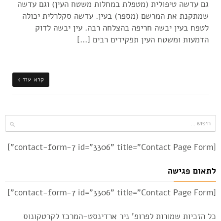
גם עדשה טיפולית (מטפלת במחלות משטח העין) וגם עדשה
שמתקנת את המרשם (מספר) בעין. עדשה סקלרלית יכולה
לטפח בעין יבשה חריפה בהצלחה רבה. עין יבשה לדוק
הדמעות ומשטח העין תפקידים רבים […]
קרא עוד ›
[contact-form-7 id="3306" title="Contact Page Form"]
לתאום פגישה
[contact-form-7 id="3306" title="Contact Page Form"]
כל הזכיות שמורות לפרופ' ניר ארדינסט-המרכז לקרטקונוס