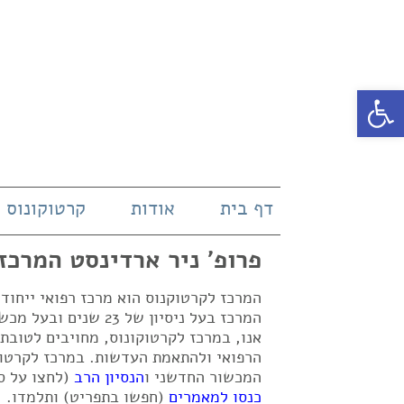
פתח סרגל נגישות
דף בית
אודות
קרטוקונוס
פרופ' ניר ארדינסט המרכז
המרכז לקרטוקנוס הוא מרכז רפואי ייחו
אנו, במרכז לקרטוקונוס, מחויבים לטובת
הרפואי ולהתאמת העדשות. במרכז לקרטוק
המכשור החדשני ו
הנסיון הרב
(לחצו על ס
כנסו למאמרים
(חפשו בתפריט) ותלמדו.