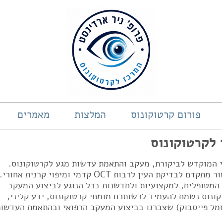
פורום קרטוקונוס
המלצות
מאמרים
 לקרטוקונוס
די המוקדש לביקורת, מעקב והתאמת עדשות מגע לקרטוקונוס.
המרכז בעל ניסיון של 23 שנים ובעל מכשור מתקדם לבדיקת העין לרבות OCT קדמי ומיפוי קרנית אחורי.
 המטופלים, למקצועיות ולחדשנות בכל הנוגע לביצוע המעקב
ונוס נשמח להעמיד לרשותכם מומחי קרטוקונוס, ידע קליני,
מל פייסבוק) שצברנו בביצוע המעקב הרפואי ובהתאמת העדשות