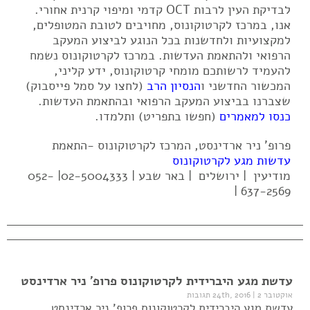
לבדיקת העין לרבות OCT קדמי ומיפוי קרנית אחורי.
אנו, במרכז לקרטוקונוס, מחויבים לטובת המטופלים,
למקצועיות ולחדשנות בכל הנוגע לביצוע המעקב
הרפואי ולהתאמת העדשות. במרכז לקרטוקונוס נשמח
להעמיד לרשותכם מומחי קרטוקונוס, ידע קליני,
המכשור החדשני ו
הנסיון הרב
(לחצו על סמל פייסבוק)
שצברנו בביצוע המעקב הרפואי ובהתאמת העדשות.
כנסו למאמרים
(חפשו בתפריט) ותלמדו.
פרופ' ניר ארדינסט, המרכז לקרטוקונוס -התאמת
עדשות מגע לקרטוקונוס
מודיעין | ירושלים | באר שבע | 02-5004333| 052-
637-2569 |
עדשת מגע היברידית לקרטוקונוס פרופ' ניר ארדינסט
אוקטובר 24th, 2016
2 תגובות
|
עדשת מגע היברידית לקרטוקונוס פרופ' ניר ארדינסט