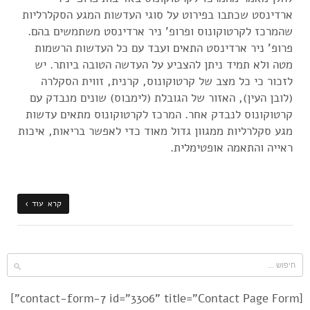
ארדינסט שכתבו בפירוט על סוגי העדשות המגע הסקלרליות
שהמרכז לקרטוקונוס ופרופ' ניר ארדינסט משתמשים בהם.
פרופ' ניר ארדינסט התאים ועבד עם כל העדשות הרשמות
מטה ולא תמיד ניתן להצביע על העדשה הטובה ביותר. יש
לזכור כי כל מצב של קרטוקונוס, קרנית, זווית הסקלרה
(לובן העין), האזור של הגובלת (לימבוס) שונים מנבדק עם
קרטוקונוס לנבדק אחר. המרכז לקרטוקונוס מתאים עדשות
מגע סקלרליות ממגוון גדול מאוד כדי לאפשר בריאות, איכות
ראייה והתאמה אופטימלית.
קרא עוד ›
[contact-form-7 id="3306" title="Contact Page Form"]