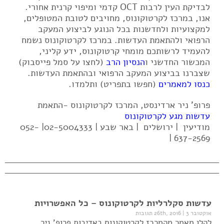
לבדיקת העין לרבות OCT קדמי ומיפוי קרנית אחורי.
אנו, במרכז לקרטוקונוס, מחויבים לטובת המטופלים,
למקצועיות ולחדשנות בכל הנוגע לביצוע המעקב
הרפואי ולהתאמת העדשות. במרכז לקרטוקונוס נשמח
להעמיד לרשותכם מומחי קרטוקונוס, ידע קליני,
המכשור החדשני ו
הנסיון הרב
(לחצו על סמל פייסבוק)
שצברנו בביצוע המעקב הרפואי ובהתאמת העדשות.
כנסו למאמרים
(חפשו בתפריט) ותלמדו.
פרופ' ניר ארדינסט, המרכז לקרטוקונוס -התאמת
עדשות מגע לקרטוקונוס
מודיעין | ירושלים | באר שבע | 02-5004333| 052-
637-2569 |
עדשות סקלרליות לקרטוקונוס – כל האפשרויות
אוקטובר 26th, 2016
3 תגובות
|
להלן מאמר מהמרכז לקרטוקונוס באדיבות פרופ' ניר