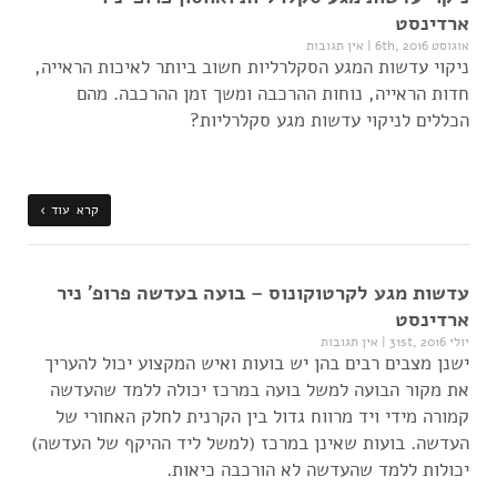
ארדינסט
אוגוסט 6th, 2016
|
אין תגובות
ניקוי עדשות המגע הסקלרליות חשוב ביותר לאיכות הראייה,
חדות הראייה, נוחות ההרכבה ומשך זמן ההרכבה. מהם
הכללים לניקוי עדשות מגע סקלרליות?
קרא עוד ›
עדשות מגע לקרטוקונוס – בועה בעדשה פרופ' ניר
ארדינסט
יולי 31st, 2016
|
אין תגובות
ישנן מצבים רבים בהן יש בועות ואיש המקצוע יכול להעריך
את מקור הבועה למשל בועה במרכז יכולה ללמד שהעדשה
קמורה מידי ויד מרווח גדול בין הקרנית לחלק האחורי של
העדשה. בועות שאינן במרכז (למשל ליד ההיקף של העדשה)
יכולות ללמד שהעדשה לא הורכבה כיאות.