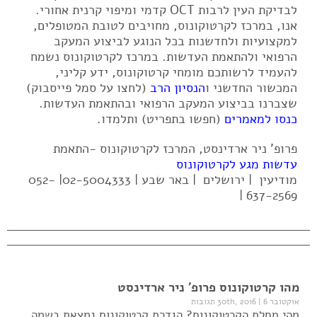
לבדיקת העין לרבות OCT קדמי ומיפוי קרנית אחורי.
אנו, במרכז לקרטוקונוס, מחויבים לטובת המטופלים,
למקצועיות ולחדשנות בכל הנוגע לביצוע המעקב
הרפואי ולהתאמת העדשות. במרכז לקרטוקונוס נשמח
להעמיד לרשותכם מומחי קרטוקונוס, ידע קליני,
המכשור החדשני ו
הנסיון הרב
(לחצו על סמל פייסבוק)
שצברנו בביצוע המעקב הרפואי ובהתאמת העדשות.
כנסו למאמרים
(חפשו בתפריט) ותלמדו.
פרופ' ניר ארדינסט, המרכז לקרטוקונוס -התאמת
עדשות מגע לקרטוקונוס
מודיעין | ירושלים | באר שבע | 02-5004333| 052-
637-2569 |
מהו קרטוקונוס פרופ' ניר ארדינסט
אוקטובר 30th, 2016
6 תגובות
|
מהי מחלת הקרטוקונוס? הגדרת קרטוקונוס נמצאת בשמה