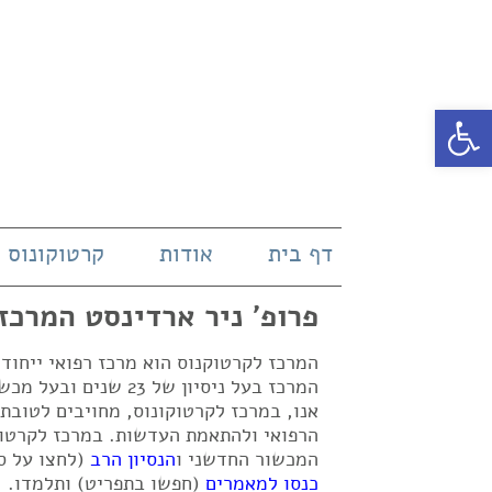
פתח סרגל נגישות
דף בית
אודות
קרטוקונוס
פרופ' ניר ארדינסט המרכז
המרכז לקרטוקנוס הוא מרכז רפואי ייחו
אנו, במרכז לקרטוקונוס, מחויבים לטובת
הרפואי ולהתאמת העדשות. במרכז לקרטוק
המכשור החדשני ו
הנסיון הרב
(לחצו על ס
כנסו למאמרים
(חפשו בתפריט) ותלמדו.