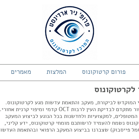
פורום קרטוקונוס
המלצות
מאמרים
 לקרטוקונוס
די המוקדש לביקורת, מעקב והתאמת עדשות מגע לקרטוקונוס.
המרכז בעל ניסיון של 23 שנים ובעל מכשור מתקדם לבדיקת העין לרבות OCT קדמי ומיפוי קרנית אחורי.
 המטופלים, למקצועיות ולחדשנות בכל הנוגע לביצוע המעקב
ונוס נשמח להעמיד לרשותכם מומחי קרטוקונוס, ידע קליני,
מל פייסבוק) שצברנו בביצוע המעקב הרפואי ובהתאמת העדשות