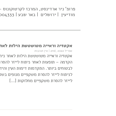
פרופ' ניר ארדינסט, המרכז לקרטוקונוס
מודיעין | ירושלים | באר שבע | 02-5004333| 052-637-2569 |
אקטזיה וראייה מטושטשת הילות לאחר
אפריל 2nd, 2022
|
אין תגובות
אקטזיה וראייה מטושטשת הילות לאחר ניתו
הקדמה – תופעות לאחר ניתוח לייזר להסרת
לבטוחים ביותר. התקדמות דימות העין והי
לניתוח לייזר להסרת משקפיים מנופים בשלב
לייזר להסרת משקפיים מחלוקות […]