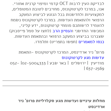
לבדיקת העין לרבות OCT קדמי ומיפוי קרנית אחורי.
אנו, במרכז לקרטוקונוס, מחויבים לטובת המטופלים,
למקצועיות ולחדשנות בכל הנוגע לביצוע המעקב
הרפואי ולהתאמת העדשות. במרכז לקרטוקונוס נשמח
להעמיד לרשותכם מומחי קרטוקונוס, ידע קליני,
המכשור החדשני ו
הנסיון הרב
(לחצו על סמל פייסבוק)
שצברנו בביצוע המעקב הרפואי ובהתאמת העדשות.
כנסו למאמרים
(חפשו בתפריט) ותלמדו.
פרופ' ניר ארדינסט, המרכז לקרטוקונוס -התאמת
עדשות מגע לקרטוקונוס
מודיעין | ירושלים | באר שבע | 02-5004333| 052-
637-2569 |
מחלות עיניים ועדשות מגע סקלרליות פרופ' ניר
ארדינסט