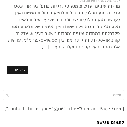
ינואר 3rd, 2014
|
אין תגובות
מחלות עיניים ועדשות מגע סקלרליות פרופ' ניר ארדינסט
עדשות מגע סקלרליות יכולות לסייע במחלות משטח העין.
לעדשת מגע סקלרלית יש תפקיד כפול: א. איכות ראייה
מקסימלית ב. הגנה על משטח העין הסוגים של עדשות מגע
סקלרליות במחלות עיניים ומחלות משטח העין א. עדשות
קורניאו-סקלרליות קוטר נעה בין 12.50-15.00 מ"מ. עדשות
אלו נתמכות על קרנית וסקלרה ומאוד […]
קרא עוד ›
[contact-form-7 id="3306" title="Contact Page Form"]
לתאום פגישה