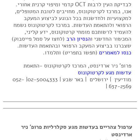
לבדיקת העין לרבות OCT קדמי ומיפוי קרנית אחורי.
אנו, במרכז לקרטוקונוס, מחויבים לטובת המטופלים,
למקצועיות ולחדשנות בכל הנוגע לביצוע המעקב
הרפואי ולהתאמת העדשות. במרכז לקרטוקונוס נשמח
להעמיד לרשותכם מומחי קרטוקונוס, ידע קליני,
המכשור החדשני ו
הנסיון הרב
(לחצו על סמל פייסבוק)
שצברנו בביצוע המעקב הרפואי ובהתאמת העדשות.
כנסו למאמרים
(חפשו בתפריט) ותלמדו.
פרופ' ניר ארדינסט, המרכז לקרטוקונוס -התאמת
עדשות מגע לקרטוקונוס
מודיעין | ירושלים | באר שבע | 02-5004333| 052-
637-2569 |
ערפול צהריים בעדשות מגע סקלרליות פרופ' ניר
ארדינסט