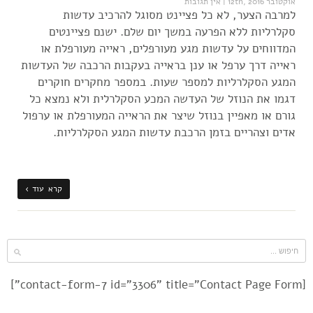
אוקטובר 12th, 2016
|
אין תגובות
למרבה הצער, לא כל פציינט מסוגל להרכיב עדשות
סקלרליות ללא הפרעה במשך יום שלם. ישנם פציינטים
המדווחים על עדשות מגע מעורפלים, ראייה מעורפלת או
ראייה דרך ערפל או ענן בראייה בעקבות הרכבה של העדשות
המגע הסקלרליות למספר שעות. במספר מחקרים חוקרים
דגמו את הנוזל של העדשה המכע הסקלרלית ולא נמצא כל
גורם או מאפיין בנוזל שיצר את הראייה המעורפלת או ערפול
אדים וצהריים בזמן הרכבת עדשות המגע הסקלרליות.
קרא עוד ›
[contact-form-7 id="3306" title="Contact Page Form"]