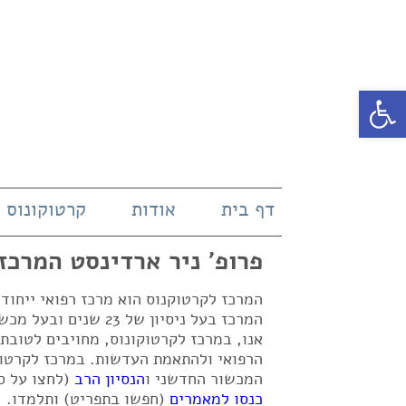
פתח סרגל נגישות
דף בית
אודות
קרטוקונוס
פרופ' ניר ארדינסט המרכז
המרכז לקרטוקנוס הוא מרכז רפואי ייחו
אנו, במרכז לקרטוקונוס, מחויבים לטובת
הרפואי ולהתאמת העדשות. במרכז לקרטוק
המכשור החדשני ו
הנסיון הרב
(לחצו על ס
כנסו למאמרים
(חפשו בתפריט) ותלמדו.