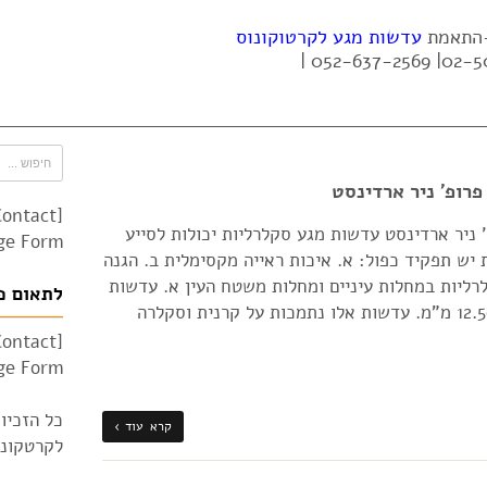
 -התאמת
עדשות מגע לקרטוקונוס
רופ' ניר ארדינסט
Contact
 ניר ארדינסט עדשות מגע סקלרליות יכולות לסייע
e Form"]
ש תפקיד כפול: א. איכות ראייה מקסימלית ב. הגנה
ליות במחלות עיניים ומחלות משטח העין א. עדשות
לתאום פ
קורניאו-סקלרליות קוטר נעה בין 12.50-15.00 מ"מ. עדשות אלו נתמכות על קרנית וסקלרה
Contact
e Form"]
כל הזכיו
קרא עוד ›
לקרטקונוס 010