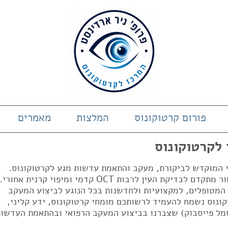
פורום קרטוקונוס
המלצות
מאמרים
 לקרטוקונוס
די המוקדש לביקורת, מעקב והתאמת עדשות מגע לקרטוקונוס.
המרכז בעל ניסיון של 23 שנים ובעל מכשור מתקדם לבדיקת העין לרבות OCT קדמי ומיפוי קרנית אחורי.
 המטופלים, למקצועיות ולחדשנות בכל הנוגע לביצוע המעקב
ונוס נשמח להעמיד לרשותכם מומחי קרטוקונוס, ידע קליני,
מל פייסבוק) שצברנו בביצוע המעקב הרפואי ובהתאמת העדשות