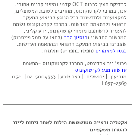
לבדיקת העין לרבות OCT קדמי ומיפוי קרנית אחורי.
אנו, במרכז לקרטוקונוס, מחויבים לטובת המטופלים,
למקצועיות ולחדשנות בכל הנוגע לביצוע המעקב
הרפואי ולהתאמת העדשות. במרכז לקרטוקונוס נשמח
להעמיד לרשותכם מומחי קרטוקונוס, ידע קליני,
המכשור החדשני ו
הנסיון הרב
(לחצו על סמל פייסבוק)
שצברנו בביצוע המעקב הרפואי ובהתאמת העדשות.
כנסו למאמרים
(חפשו בתפריט) ותלמדו.
פרופ' ניר ארדינסט, המרכז לקרטוקונוס -התאמת
עדשות מגע לקרטוקונוס
מודיעין | ירושלים | באר שבע | 02-5004333| 052-
637-2569 |
אקטזיה וראייה מטושטשת הילות לאחר ניתוח לייזר
להסרת משקפיים