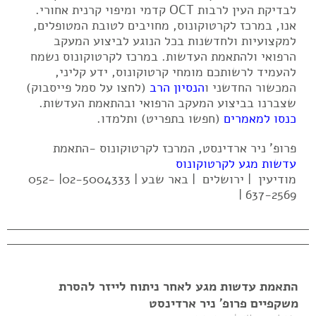
לבדיקת העין לרבות OCT קדמי ומיפוי קרנית אחורי.
אנו, במרכז לקרטוקונוס, מחויבים לטובת המטופלים,
למקצועיות ולחדשנות בכל הנוגע לביצוע המעקב
הרפואי ולהתאמת העדשות. במרכז לקרטוקונוס נשמח
להעמיד לרשותכם מומחי קרטוקונוס, ידע קליני,
המכשור החדשני ו
הנסיון הרב
(לחצו על סמל פייסבוק)
שצברנו בביצוע המעקב הרפואי ובהתאמת העדשות.
כנסו למאמרים
(חפשו בתפריט) ותלמדו.
פרופ' ניר ארדינסט, המרכז לקרטוקונוס -התאמת
עדשות מגע לקרטוקונוס
מודיעין | ירושלים | באר שבע | 02-5004333| 052-
637-2569 |
התאמת עדשות מגע לאחר ניתוח לייזר להסרת
משקפיים פרופ' ניר ארדינסט