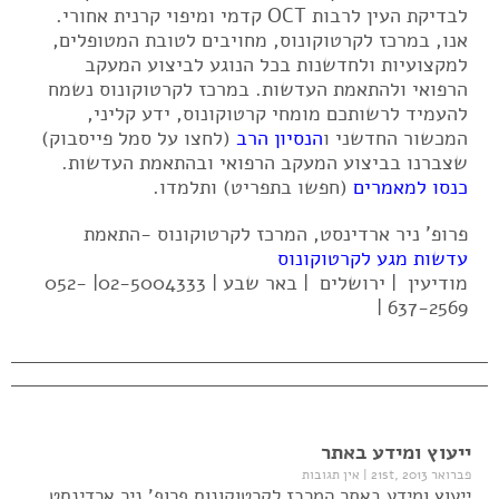
לבדיקת העין לרבות OCT קדמי ומיפוי קרנית אחורי.
אנו, במרכז לקרטוקונוס, מחויבים לטובת המטופלים,
למקצועיות ולחדשנות בכל הנוגע לביצוע המעקב
הרפואי ולהתאמת העדשות. במרכז לקרטוקונוס נשמח
להעמיד לרשותכם מומחי קרטוקונוס, ידע קליני,
המכשור החדשני ו
הנסיון הרב
(לחצו על סמל פייסבוק)
שצברנו בביצוע המעקב הרפואי ובהתאמת העדשות.
כנסו למאמרים
(חפשו בתפריט) ותלמדו.
פרופ' ניר ארדינסט, המרכז לקרטוקונוס -התאמת
עדשות מגע לקרטוקונוס
מודיעין | ירושלים | באר שבע | 02-5004333| 052-
637-2569 |
ייעוץ ומידע באתר
פברואר 21st, 2013
|
אין תגובות
ייעוץ ומידע באתר המרכז לקרטוקונוס פרופ' ניר ארדינסט