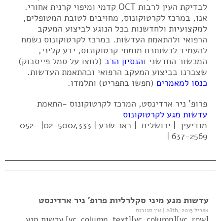
לבדיקת העין לרבות OCT קדמי ומיפוי קרנית אחורי.
אנו, במרכז לקרטוקונוס, מחויבים לטובת המטופלים,
למקצועיות ולחדשנות בכל הנוגע לביצוע המעקב
הרפואי ולהתאמת העדשות. במרכז לקרטוקונוס נשמח
להעמיד לרשותכם מומחי קרטוקונוס, ידע קליני,
המכשור החדשני ו
הנסיון הרב
(לחצו על סמל פייסבוק)
שצברנו בביצוע המעקב הרפואי ובהתאמת העדשות.
כנסו למאמרים
(חפשו בתפריט) ותלמדו.
פרופ' ניר ארדינסט, המרכז לקרטוקונוס -התאמת
עדשות מגע לקרטוקונוס
מודיעין | ירושלים | באר שבע | 02-5004333| 052-
637-2569 |
עדשות מגע מיני סקלרליות פרופ' ניר ארדינסט
אפריל 28th, 2015
|
אין תגובות
[vc_row][vc_column][vc_column_text] עדשות מגע