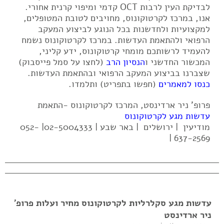
לבדיקת העין לרבות OCT קדמי ומיפוי קרנית אחורי.
אנו, במרכז לקרטוקונוס, מחויבים לטובת המטופלים,
למקצועיות ולחדשנות בכל הנוגע לביצוע המעקב
הרפואי ולהתאמת העדשות. במרכז לקרטוקונוס נשמח
להעמיד לרשותכם מומחי קרטוקונוס, ידע קליני,
המכשור החדשני ו
הנסיון הרב
(לחצו על סמל פייסבוק)
שצברנו בביצוע המעקב הרפואי ובהתאמת העדשות.
כנסו למאמרים
(חפשו בתפריט) ותלמדו.
פרופ' ניר ארדינסט, המרכז לקרטוקונוס -התאמת
עדשות מגע לקרטוקונוס
מודיעין | ירושלים | באר שבע | 02-5004333| 052-
637-2569 |
עדשות מגע סקלרליות לקרטוקונוס מחיר ועלות פרופ'
ניר ארדינסט