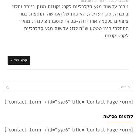
נובמבר 14th, 2020
|
אין תגובות
מחיר עדשות מגע סקלרליות לקרטוקונוס מגוון ביותר ותלוי
בחברה, סוג העדשה, האיכות של העדשה ותוספות כמו
ציפויים פלסמה או הידרה-פג או תוספות צילנדר. מחיר
התחלתי הינו 6000 ש"ח לזוג עדשות מגע סקלרליות
לקרטוקונוס.
קרא עוד ›
[contact-form-7 id="3306" title="Contact Page Form"]
לתאום פגישה
[contact-form-7 id="3306" title="Contact Page Form"]