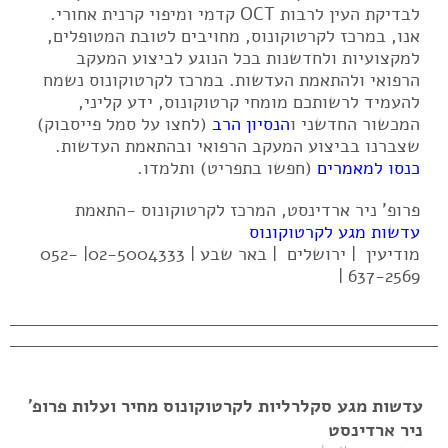
לבדיקת העין לרבות OCT קדמי ומיפוי קרנית אחורי.
אנו, במרכז לקרטוקונוס, מחויבים לטובת המטופלים,
למקצועיות ולחדשנות בכל הנוגע לביצוע המעקב
הרפואי ולהתאמת העדשות. במרכז לקרטוקונוס נשמח
להעמיד לרשותכם מומחי קרטוקונוס, ידע קליני,
המכשור החדשני ו
הנסיון הרב
(לחצו על סמל פייסבוק)
שצברנו בביצוע המעקב הרפואי ובהתאמת העדשות.
כנסו למאמרים
(חפשו בתפריט) ותלמדו.
פרופ' ניר ארדינסט, המרכז לקרטוקונוס -התאמת
עדשות מגע לקרטוקונוס
מודיעין | ירושלים | באר שבע | 02-5004333| 052-
637-2569 |
עדשות מגע סקלרליות לקרטוקונוס מחיר ועלות פרופ'
ניר ארדינסט