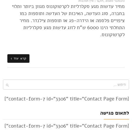
נובמבר 14th, 2020
|
אין תגובות
מחיר עדשות מגע סקלרליות לקרטוקונוס מגוון ביותר ותלוי
בחברה, סוג העדשה, האיכות של העדשה ותוספות כמו
ציפויים פלסמה או הידרה-פג או תוספות צילנדר. מחיר
התחלתי הינו 6000 ש"ח לזוג עדשות מגע סקלרליות
לקרטוקונוס.
קרא עוד ›
[contact-form-7 id="3306" title="Contact Page Form"]
לתאום פגישה
[contact-form-7 id="3306" title="Contact Page Form"]