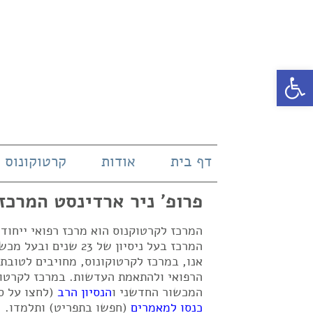
פתח סרגל נגישות
דף בית
אודות
קרטוקונוס
פרופ' ניר ארדינסט המרכז
המרכז לקרטוקנוס הוא מרכז רפואי ייחו
אנו, במרכז לקרטוקונוס, מחויבים לטובת
הרפואי ולהתאמת העדשות. במרכז לקרטוק
המכשור החדשני ו
הנסיון הרב
(לחצו על ס
כנסו למאמרים
(חפשו בתפריט) ותלמדו.