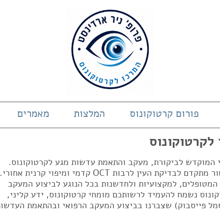
פורום קרטוקונוס
המלצות
מאמרים
 לקרטוקונוס
די המוקדש לביקורת, מעקב והתאמת עדשות מגע לקרטוקונוס.
המרכז בעל ניסיון של 23 שנים ובעל מכשור מתקדם לבדיקת העין לרבות OCT קדמי ומיפוי קרנית אחורי.
 המטופלים, למקצועיות ולחדשנות בכל הנוגע לביצוע המעקב
ונוס נשמח להעמיד לרשותכם מומחי קרטוקונוס, ידע קליני,
מל פייסבוק) שצברנו בביצוע המעקב הרפואי ובהתאמת העדשות