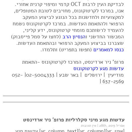
לבדיקת העין לרבות OCT קדמי ומיפוי קרנית אחורי.
אנו, במרכז לקרטוקונוס, מחויבים לטובת המטופלים,
למקצועיות ולחדשנות בכל הנוגע לביצוע המעקב
הרפואי ולהתאמת העדשות. במרכז לקרטוקונוס נשמח
להעמיד לרשותכם מומחי קרטוקונוס, ידע קליני,
המכשור החדשני ו
הנסיון הרב
(לחצו על סמל פייסבוק)
שצברנו בביצוע המעקב הרפואי ובהתאמת העדשות.
כנסו למאמרים
(חפשו בתפריט) ותלמדו.
פרופ' ניר ארדינסט, המרכז לקרטוקונוס -התאמת
עדשות מגע לקרטוקונוס
מודיעין | ירושלים | באר שבע | 02-5004333| 052-
637-2569 |
עדשות מגע מיני סקלרליות פרופ' ניר ארדינסט
אפריל 28th, 2015
|
אין תגובות
[vc_row][vc_column][vc_column_text] עדשות מגע