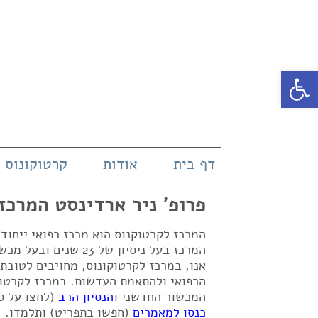
פתח סרגל נגישות
דף בית
אודות
קרטוקונוס
פרופ' ניר ארדינסט המרכז
המרכז לקרטוקנוס הוא מרכז רפואי ייחו
אנו, במרכז לקרטוקונוס, מחויבים לטובת
הרפואי ולהתאמת העדשות. במרכז לקרטוק
המכשור החדשני ו
הנסיון הרב
(לחצו על ס
כנסו למאמרים
(חפשו בתפריט) ותלמדו.