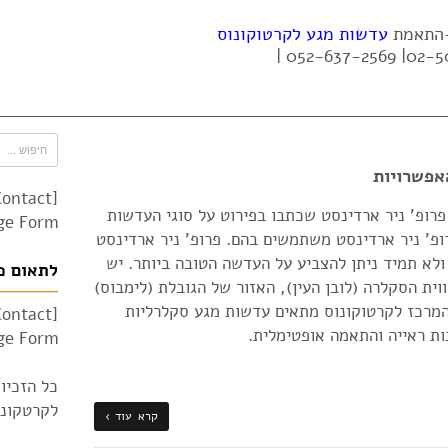
 -התאמת
עדשות מגע לקרטוקונוס
אפשרויות
Contact
רופ' ניר ארדינסט שכתבו בפירוט על סוגי העדשות
e Form"]
פ' ניר ארדינסט משתמשים בהם. פרופ' ניר ארדינסט
לא תמיד ניתן להצביע על העדשה הטובה ביותר. יש
לתאום פ
וית הסקלרה (לובן העין), האזור של הגובלת (לימבוס)
המרכז לקרטוקונוס מתאים עדשות מגע סקלרליות
Contact
ות ראייה והתאמה אופטימלית.
e Form"]
כל הזכיו
לקרטקונוס 010
קרא עוד ›