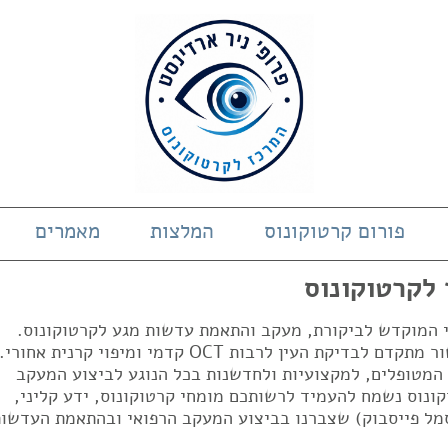
פורום קרטוקונוס
המלצות
מאמרים
 לקרטוקונוס
די המוקדש לביקורת, מעקב והתאמת עדשות מגע לקרטוקונוס.
המרכז בעל ניסיון של 23 שנים ובעל מכשור מתקדם לבדיקת העין לרבות OCT קדמי ומיפוי קרנית אחורי.
 המטופלים, למקצועיות ולחדשנות בכל הנוגע לביצוע המעקב
ונוס נשמח להעמיד לרשותכם מומחי קרטוקונוס, ידע קליני,
מל פייסבוק) שצברנו בביצוע המעקב הרפואי ובהתאמת העדשות